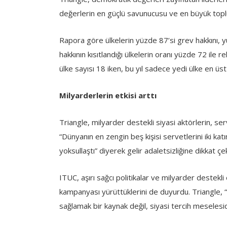
değerlerin en güçlü savunucusu ve en büyük topl
Rapora göre ülkelerin yüzde 87’si grev hakkını, yüz
hakkının kısıtlandığı ülkelerin oranı yüzde 72 ile r
ülke sayısı 18 iken, bu yıl sadece yedi ülke en üs
Milyarderlerin etkisi arttı
Triangle, milyarder destekli siyasi aktörlerin, serve
“Dünyanın en zengin beş kişisi servetlerini iki ka
yoksullaştı” diyerek gelir adaletsizliğine dikkat çek
ITUC, aşırı sağcı politikalar ve milyarder destekli
kampanyası yürüttüklerini de duyurdu. Triangle, “
sağlamak bir kaynak değil, siyasi tercih meselesid