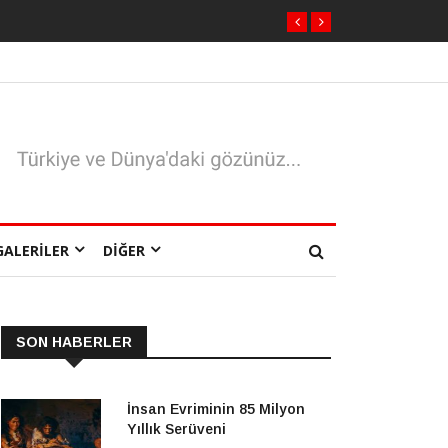
GALERILER
DIĞER
SON HABERLER
İnsan Evriminin 85 Milyon
Yıllık Serüveni