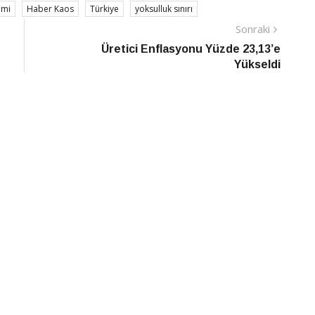
omi
Haber Kaos
Türkiye
yoksulluk sınırı
Sonraki
Sonraki
Haber
Üretici Enflasyonu Yüzde 23,13’e
Yükseldi