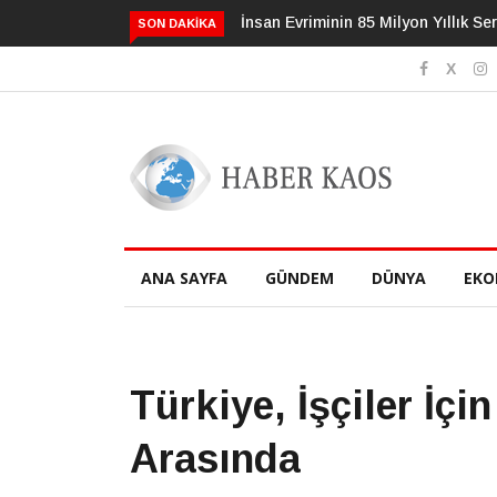
an Evriminin 85 Milyon Yıllık Serüveni
3 Alışkanlık Demansı 13 Yıl
SON DAKIKA
Geciktirebilir
ANA SAYFA
GÜNDEM
DÜNYA
EKO
Türkiye, İşçiler İçi
Arasında