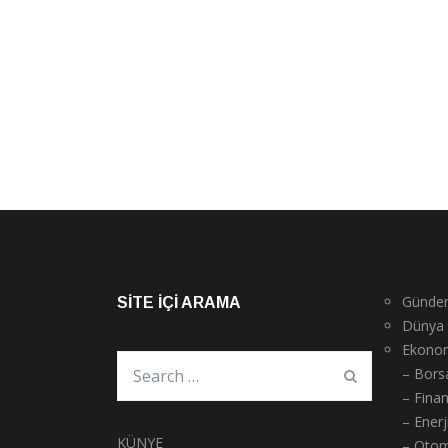
Günde
SITE İÇI ARAMA
Dünya
Ekono
– Bors
– Fina
– Enerj
KÜNYE
– Otom