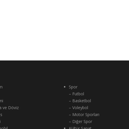
m
Spor
– Futbol
mi
– Basketbol
a ve Döviz
– Voleybol
ns
– Motor Sporları
i
– Diğer Spor
obil
Kültür Sanat