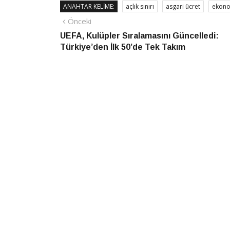
ANAHTAR KELIME:
açlık sınırı
asgari ücret
ekon
Yazı
Önceki
Önceki
haber
UEFA, Kulüpler Sıralamasını Güncelledi:
gezinmesi
Türkiye’den İlk 50’de Tek Takım