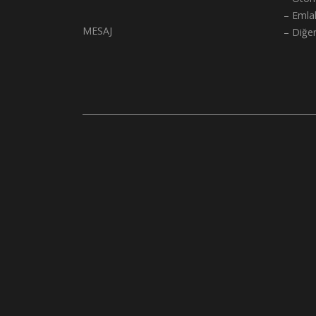
– Emla
MESAJ
– Diğe