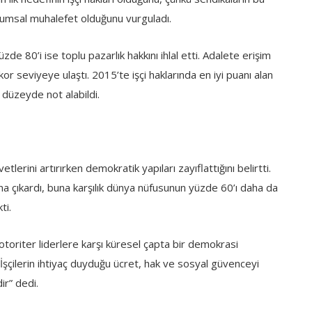
umsal muhalefet olduğunu vurguladı.
de 80’i ise toplu pazarlık hakkını ihlal etti. Adalete erişim
ekor seviyeye ulaştı. 2015’te işçi haklarında en iyi puanı alan
t düzeyde not alabildi.
tlerini artırırken demokratik yapıları zayıflattığını belirtti.
tına çıkardı, buna karşılık dünya nüfusunun yüzde 60’ı daha da
ti.
 otoriter liderlere karşı küresel çapta bir demokrasi
İşçilerin ihtiyaç duyduğu ücret, hak ve sosyal güvenceyi
ir” dedi.