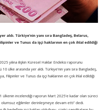
 yer aldı. Türkiye’nin yanı sıra Bangladeş, Belarus,
ipinler ve Tunus da işçi haklarının en çok ihlal edildiği
025 yılına ilişkin Küresel Haklar Endeksi raporunu
ü 10 ülke arasında yer aldı. Türkiye’nin yanı sıra Bangladeş,
 Filipinler ve Tunus da işçi haklarının en çok ihlal edildiği
 ülkenin incelendiği raporun Mart 2025’e kadar olan süreci
da olumsuz eğilimler derinleşmeye devam etti” dedi.
n ilk hedefinin işçi hakları olduğunu, çünkü sendikaların bu