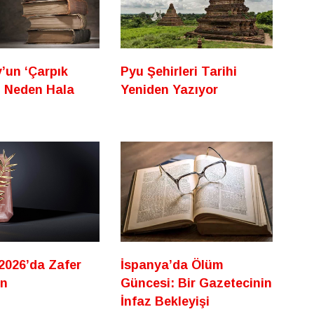
’un ‘Çarpık
Pyu Şehirleri Tarihi
ı Neden Hala
Yeniden Yazıyor
2026’da Zafer
İspanya’da Ölüm
un
Güncesi: Bir Gazetecinin
İnfaz Bekleyişi