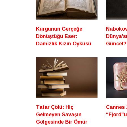
Kurgunun Gerçeğe
Nabokov
Dönüştüğü Eser:
Dünya’s
Damızlık Kızın Öyküsü
Güncel?
Tatar Çölü: Hiç
Cannes 
Gelmeyen Savaşın
“Fjord”
Gölgesinde Bir Ömür