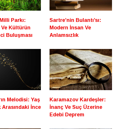
illi Parkı:
Sartre’nin Bulantı’sı:
 Ve Kültürün
Modern İnsan Ve
ici Buluşması
Anlamsızlık
rın Melodisi: Yaş
Karamazov Kardeşler:
 Arasındaki İnce
İnanç Ve Suç Üzerine
Edebi Deprem