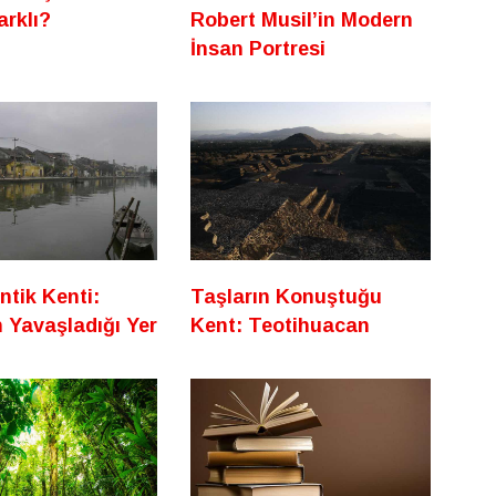
rklı?
Robert Musil’in Modern
İnsan Portresi
ntik Kenti:
Taşların Konuştuğu
 Yavaşladığı Yer
Kent: Teotihuacan