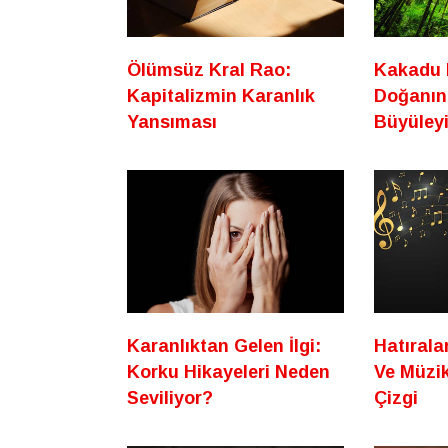
Ölümsüz Kral Rao:
Kakadu M
Kapitalizmin Karanlık
Doğanın
Yansıması
Büyüley
Karanlıktan Gelen İlgi:
Hatırala
Korku Hikayeleri Neden
Ve Müzik
Seviliyor?
Çizgi