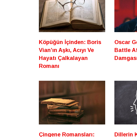
Köpüğün İçinden: Boris
Oscar G
Vian’ın Aşkı, Acıyı Ve
Battle A
Hayatı Çalkalayan
Damgas
Romanı
Çingene Romansları:
Dillerin