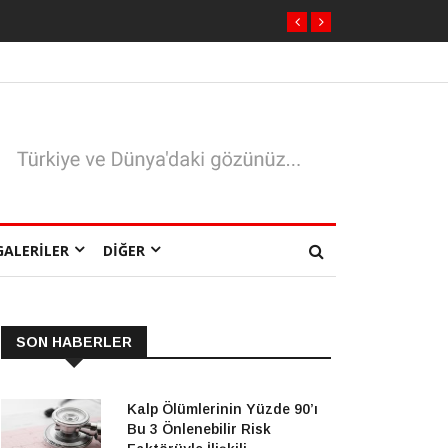
GALERILER
DIĞER
SON HABERLER
bokov’un ‘Çarpık Dünya’sı Neden 
Kalp Ölümlerinin Yüzde 90’ı
Bu 3 Önlenebilir Risk