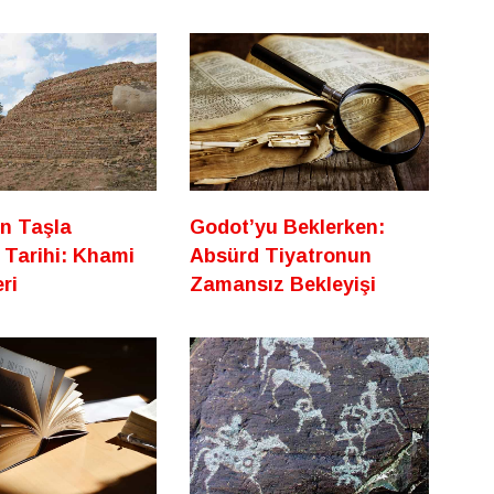
ın Taşla
Godot’yu Beklerken:
 Tarihi: Khami
Absürd Tiyatronun
ri
Zamansız Bekleyişi