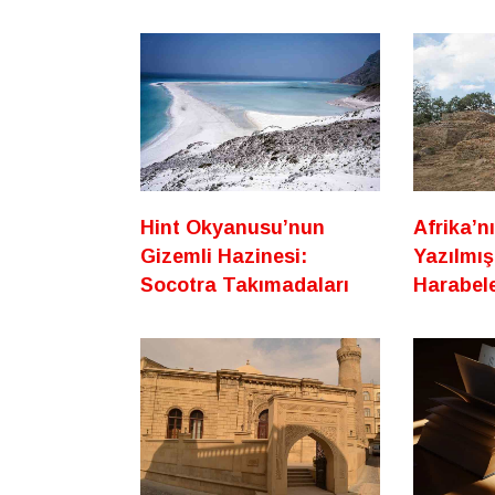
Hint Okyanusu’nun
Afrika’n
Gizemli Hazinesi:
Yazılmış
Socotra Takımadaları
Harabele