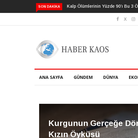
Psikolojide Yeni Dönem: Zihinsel Ç
SON DAKIKA
ANA SAYFA
GÜNDEM
DÜNYA
EKO
Kurgunun Gerçeğe Dön
Kızın Öyküsü