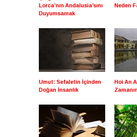
Lorca’nın Andalusia’sını
Neden Fa
Duyumsamak
Umut: Sefaletin İçinden
Hoi An A
Doğan İnsanlık
Zamanın