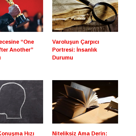
ecesine “One
Varoluşun Çarpıcı
fter Another”
Portresi: İnsanlık
ı
Durumu
 Konuşma Hızı
Niteliksiz Ama Derin: