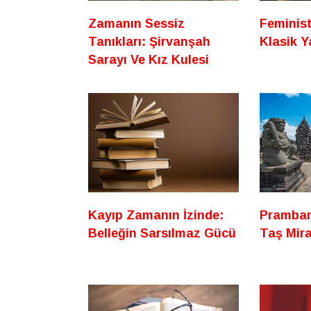
Zamanın Sessiz
Feminis
Tanıkları: Şirvanşah
Klasik Ya
Sarayı Ve Kız Kulesi
Kayıp Zamanın İzinde:
Prambana
Belleğin Sarsılmaz Gücü
Taş Mir