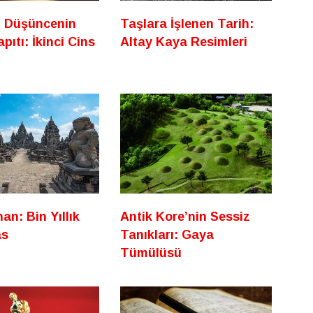
t Düşüncenin
Taşlara İşlenen Tarih:
pıtı: İkinci Cins
Altay Kaya Resimleri
n: Bin Yıllık
Antik Kore’nin Sessiz
as
Tanıkları: Gaya
Tümülüsü