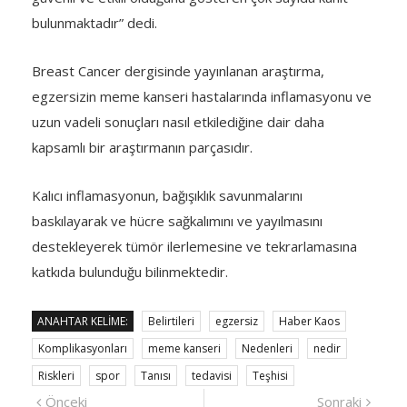
bulunmaktadır” dedi.
Breast Cancer dergisinde yayınlanan araştırma,
egzersizin meme kanseri hastalarında inflamasyonu ve
uzun vadeli sonuçları nasıl etkilediğine dair daha
kapsamlı bir araştırmanın parçasıdır.
Kalıcı inflamasyonun, bağışıklık savunmalarını
baskılayarak ve hücre sağkalımını ve yayılmasını
destekleyerek tümör ilerlemesine ve tekrarlamasına
katkıda bulunduğu bilinmektedir.
ANAHTAR KELIME:
Belirtileri
egzersiz
Haber Kaos
Komplikasyonları
meme kanseri
Nedenleri
nedir
Riskleri
spor
Tanısı
tedavisi
Teşhisi
Yazı
Önceki
Sonra
Önceki
Sonraki