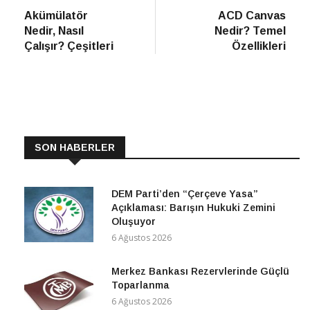
haber
Habe
Akümülatör
ACD Canvas
gezinmesi
Nedir, Nasıl
Nedir? Temel
Çalışır? Çeşitleri
Özellikleri
SON HABERLER
DEM Parti’den “Çerçeve Yasa”
Açıklaması: Barışın Hukuki Zemini
Oluşuyor
6 Ağustos 2026
Merkez Bankası Rezervlerinde Güçlü
Toparlanma
6 Ağustos 2026