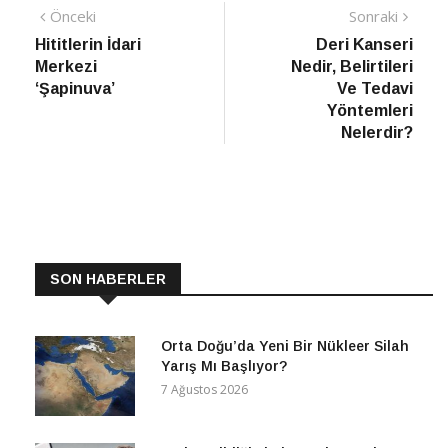
Yazı
Önceki
Sonra
Önceki
Sonraki
haber
Habe
Hititlerin İdari
Deri Kanseri
gezinmesi
Merkezi
Nedir, Belirtileri
‘Şapinuva’
Ve Tedavi
Yöntemleri
Nelerdir?
SON HABERLER
Orta Doğu’da Yeni Bir Nükleer Silah
Yarış Mı Başlıyor?
7 Ağustos 2026