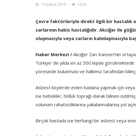
14 Şubat 2019
1034
Çevre faktörleriyle direkt ilgili bir hastalı
zarlarının habis hastalığıdır. Akciğer ile göğü
oluşmasıyla veya zarların kalınlaşmasıyla baş
Haber Merkezi /
Akciğer Zarı Kanseri’nin ortaya
Türkiye’ de yılda en az 500 kişide görülmektedir.
yöresinde bulunması ve halkımız tarafından bilinçsi
Asbest köylerde evleri badana yapmak için veya k
ise bebekler, höllük toprağı olarak bilinen ısıtı
solunum rahatsızlıklarına yakalanmalarına yol açm
Birçok hastada ise herhangi bir asbest veya erionit