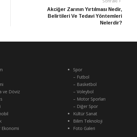
Sonraki
Sonraki
Haber
Akciğer Zarının Yırtılması Nedir,
Belirtileri Ve Tedavi Yöntemleri
Nelerdir?
m
Spor
– Futbol
mi
– Basketbol
a ve Döviz
– Voleybol
ns
– Motor Sporları
i
– Diğer Spor
obil
Kültür Sanat
k
Bilim Teknoloji
r Ekonomi
Foto Galeri