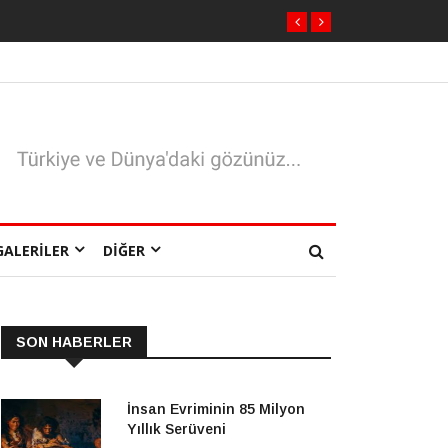
GALERILER
DIĞER
SON HABERLER
İnsan Evriminin 85 Milyon
Yıllık Serüveni