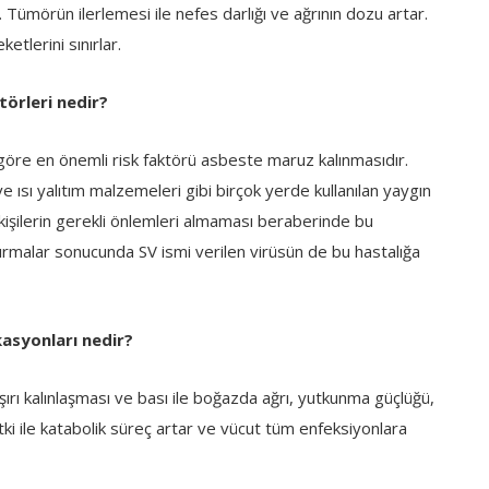
. Tümörün ilerlemesi ile nefes darlığı ve ağrının dozu artar.
etlerini sınırlar.
törleri nedir?
ra göre en önemli risk faktörü asbeste maruz kalınmasıdır.
sı yalıtım malzemeleri gibi birçok yerde kullanılan yaygın
 kişilerin gerekli önlemleri almaması beraberinde bu
ştırmalar sonucunda SV ismi verilen virüsün de bu hastalığa
asyonları nedir?
 aşırı kalınlaşması ve bası ile boğazda ağrı, yutkunma güçlüğü,
tki ile katabolik süreç artar ve vücut tüm enfeksiyonlara