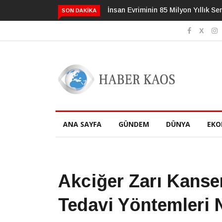
İnsan Evriminin 85 Milyon Yıllık Serüveni
3 Alışkanlık Demansı 13 Yıl
SON DAKIKA
Geciktirebilir
ANA SAYFA
GÜNDEM
DÜNYA
EKO
Akciğer Zarı Kanseri
Tedavi Yöntemleri 