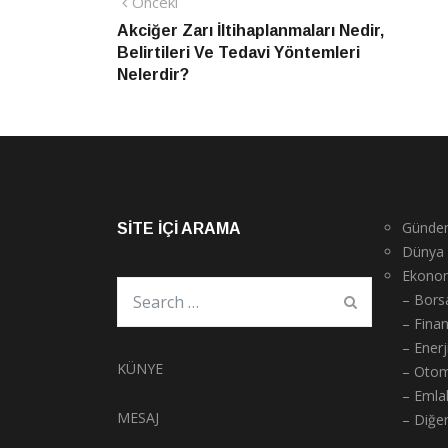
Yazı
Önceki
Önceki
haber
Akciğer Zarı İltihaplanmaları Nedir,
gezinmesi
Belirtileri Ve Tedavi Yöntemleri
Nelerdir?
Günde
SITE İÇI ARAMA
Dünya
Ekono
– Bors
– Fina
– Enerj
KÜNYE
– Otom
– Emla
MESAJ
– Diğe