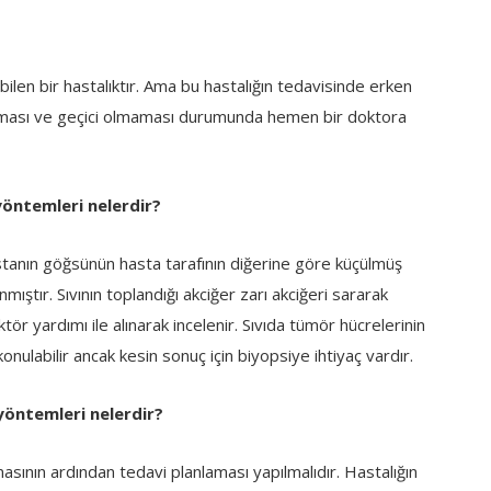
?
yabilen bir hastalıktır. Ama bu hastalığın tedavisinde erken
laşması ve geçici olmaması durumunda hemen bir doktora
yöntemleri nelerdir?
astanın göğsünün hasta tarafının diğerine göre küçülmüş
ştır. Sıvının toplandığı akciğer zarı akciğeri sararak
ör yardımı ile alınarak incelenir. Sıvıda tümör hücrelerinin
nulabilir ancak kesin sonuç için biyopsiye ihtiyaç vardır.
yöntemleri nelerdir?
masının ardından tedavi planlaması yapılmalıdır. Hastalığın