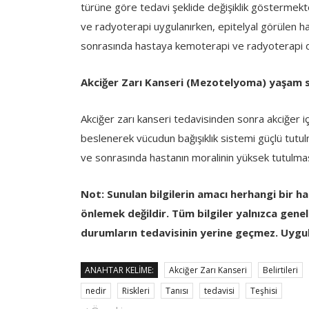
türüne göre tedavi şeklide değişiklik göstermek
ve radyoterapi uygulanırken, epitelyal görülen ha
sonrasında hastaya kemoterapi ve radyoterapi d
Akciğer Zarı Kanseri (Mezotelyoma) yaşam sti
Akciğer zarı kanseri tedavisinden sonra akciğer için
beslenerek vücudun bağışıklık sistemi güçlü tutulma
ve sonrasında hastanın moralinin yüksek tutulmas
Not: Sunulan bilgilerin amacı herhangi bir ha
önlemek değildir. Tüm bilgiler yalnızca genel b
durumların tedavisinin yerine geçmez. Uygu
ANAHTAR KELIME:
Akciğer Zarı Kanseri
Belirtileri
nedir
Riskleri
Tanısı
tedavisi
Teşhisi