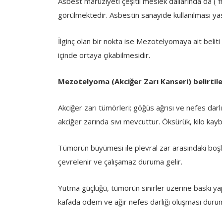
Asbest maruziyeti çeşitli meslek dallarında da ( fre
görülmektedir. Asbestin sanayide kullanılması ya
İlginç olan bir nokta ise Mezotelyomaya ait belit
içinde ortaya çıkabilmesidir.
Mezotelyoma (Akciğer Zarı Kanseri) belirtile
Akciğer zarı tümörleri; göğüs ağrısı ve nefes darlığ
akciğer zarında sıvı mevcuttur. Öksürük, kilo kaybı
Tümörün büyümesi ile plevral zar arasındaki bo
çevrelenir ve çalışamaz duruma gelir.
Yutma güçlüğü, tümörün sinirler üzerine baskı yap
kafada ödem ve ağır nefes darlığı oluşması duru