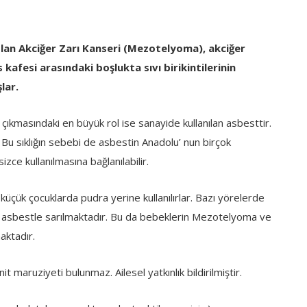
k olan Akciğer Zarı Kanseri (Mezotelyoma), akciğer
s kafesi arasındaki boşlukta sıvı birikintilerinin
lar.
 çıkmasındaki en büyük rol ise sanayide kullanılan asbesttir.
 Bu sıklığın sebebi de asbestin Anadolu’ nun birçok
zce kullanılmasına bağlanılabilir.
üçük çocuklarda pudra yerine kullanılırlar. Bazı yörelerde
lmış asbestle sarılmaktadır. Bu da bebeklerin Mezotelyoma ve
aktadır.
 maruziyeti bulunmaz. Ailesel yatkınlık bildirilmiştir.