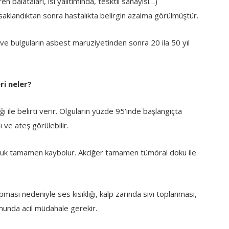
n balataları, ısı yalıtımında, tesktil sanayisi…)
saklandıktan sonra hastalıkta belirgin azalma görülmüştür.
i ve bulguların asbest maruziyetinden sonra 20 ila 50 yıl
ri neler?
ı ile belirti verir. Olguların yüzde 95’inde başlangıçta
 ve ateş görülebilir.
şluk tamamen kaybolur. Akciğer tamamen tümöral doku ile
ması nedeniyle ses kısıklığı, kalp zarında sıvı toplanması,
munda acil müdahale gerekir.