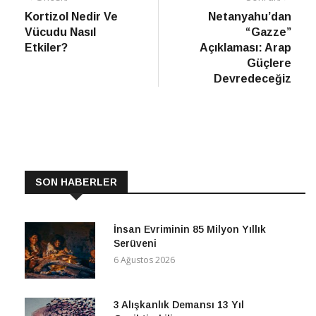
haber
Habe
Kortizol Nedir Ve
Netanyahu’dan
gezinmesi
Vücudu Nasıl
“Gazze”
Etkiler?
Açıklaması: Arap
Güçlere
Devredeceğiz
SON HABERLER
İnsan Evriminin 85 Milyon Yıllık
Serüveni
6 Ağustos 2026
3 Alışkanlık Demansı 13 Yıl