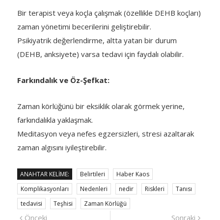
Bir terapist veya koçla çalışmak (özellikle DEHB koçları)
zaman yönetimi becerilerini geliştirebilir.
Psikiyatrik değerlendirme, altta yatan bir durum
(DEHB, anksiyete) varsa tedavi için faydalı olabilir.
Farkındalık ve Öz-Şefkat:
Zaman körlüğünü bir eksiklik olarak görmek yerine,
farkındalıkla yaklaşmak.
Meditasyon veya nefes egzersizleri, stresi azaltarak
zaman algısını iyileştirebilir.
ANAHTAR KELIME:
Belirtileri
Haber Kaos
Komplikasyonları
Nedenleri
nedir
Riskleri
Tanısı
tedavisi
Teşhisi
Zaman Körlüğü
Yazı
Önceki
Sonra
Önceki
Sonraki