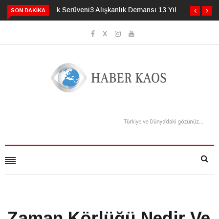
3 Alışkanlık Demansı 13 Yıl Geciktirebilir
SON DAKIKA
Zaman Körlüğü Nedir Ve