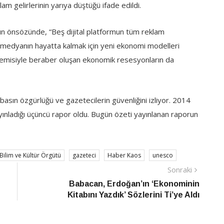
m gelirlerinin yarıya düştüğü ifade edildi.
 önsözünde, “Beş dijital platformun tüm reklam
nda medyanın hayatta kalmak için yeni ekonomi modelleri
demisiyle beraber oluşan ekonomik resesyonların da
sın özgürlüğü ve gazetecilerin güvenliğini izliyor. 2014
nladığı üçüncü rapor oldu. Bugün özeti yayınlanan raporun
 Bilim ve Kültür Örgütü
gazeteci
Haber Kaos
unesco
Sonraki
Sonraki
Haber
Babacan, Erdoğan’ın ‘Ekonominin
Kitabını Yazdık’ Sözlerini Ti’ye Aldı