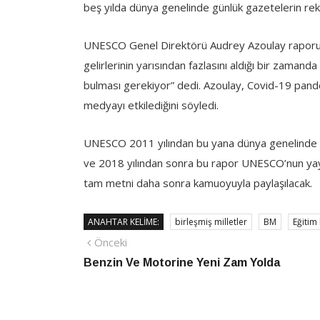
beş yılda dünya genelinde günlük gazetelerin rekla
UNESCO Genel Direktörü Audrey Azoulay raporun
gelirlerinin yarısından fazlasını aldığı bir zama
bulması gerekiyor” dedi. Azoulay, Covid-19 pan
medyayı etkilediğini söyledi.
UNESCO 2011 yılından bu yana dünya genelinde ba
ve 2018 yılından sonra bu rapor UNESCO’nun yayı
tam metni daha sonra kamuoyuyla paylaşılacak.
ANAHTAR KELIME:
birleşmiş milletler
BM
Eğitim
Yazı
Önceki
Önceki
haber
Benzin Ve Motorine Yeni Zam Yolda
gezinmesi