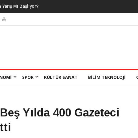
ı Bildiğimizi Sanıyoruz?
NOMI
SPOR
KÜLTÜR SANAT
BILIM TEKNOLOJI
eş Yılda 400 Gazeteci
tti