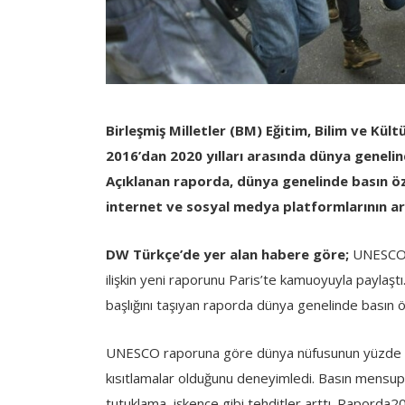
Birleşmiş Milletler (BM) Eğitim, Bilim ve Kü
2016’dan 2020 yılları arasında dünya genelin
Açıklanan raporda, dünya genelinde basın öz
internet ve sosyal medya platformlarının ar
DW Türkçe’de yer alan habere göre;
UNESCO 
ilişkin yeni raporunu Paris’te kamuoyuyla paylaş
başlığını taşıyan raporda dünya genelinde basın 
UNESCO raporuna göre dünya nüfusunun yüzde 85’
kısıtlamalar olduğunu deneyimledi. Basın mensupl
tutuklama, işkence gibi tehditler arttı. Raporda