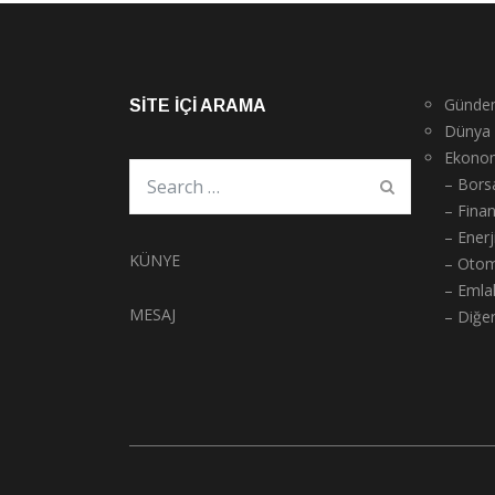
Günde
SITE İÇI ARAMA
Dünya
Ekono
– Bors
– Fina
– Enerj
KÜNYE
– Otom
– Emla
MESAJ
– Diğe