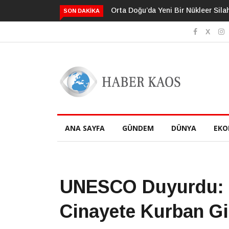
Neden Bildiğimizden Daha Fazlasın
SON DAKIKA
ANA SAYFA
GÜNDEM
DÜNYA
EKO
UNESCO Duyurdu: B
Cinayete Kurban Gi