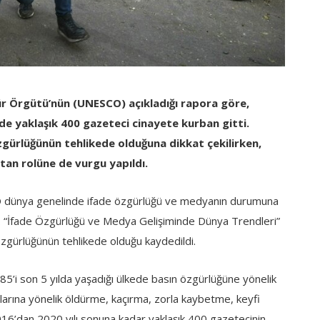
ltür Örgütü’nün (UNESCO) açıkladığı rapora göre,
de yaklaşık 400 gazeteci cinayete kurban gitti.
gürlüğünün tehlikede olduğuna dikkat çekilirken,
tan rolüne de vurgu yapıldı.
dünya genelinde ifade özgürlüğü ve medyanın durumuna
tı. “İfade Özgürlüğü ve Medya Gelişiminde Dünya Trendleri”
özgürlüğünün tehlikede olduğu kaydedildi.
i son 5 yılda yaşadığı ülkede basın özgürlüğüne yönelik
arına yönelik öldürme, kaçırma, zorla kaybetme, keyfi
2016’dan 2020 yılı sonuna kadar yaklaşık 400 gazetecinin