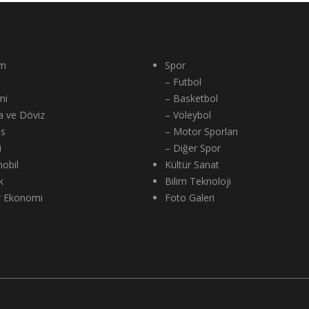
m
Spor
– Futbol
mi
– Basketbol
a ve Döviz
– Voleybol
ns
– Motor Sporları
i
– Diğer Spor
obil
Kültür Sanat
k
Bilim Teknoloji
r Ekonomi
Foto Galeri