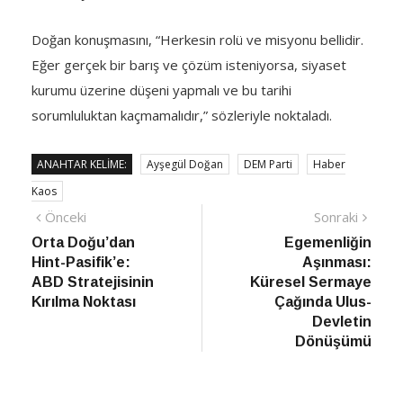
Doğan konuşmasını, “Herkesin rolü ve misyonu bellidir.
Eğer gerçek bir barış ve çözüm isteniyorsa, siyaset
kurumu üzerine düşeni yapmalı ve bu tarihi
sorumluluktan kaçmamalıdır,” sözleriyle noktaladı.
ANAHTAR KELIME:
Ayşegül Doğan
DEM Parti
Haber
Kaos
Yazı
Önceki
Sonra
Önceki
Sonraki
haber
Habe
Orta Doğu’dan
Egemenliğin
gezinmesi
Hint-Pasifik’e:
Aşınması:
ABD Stratejisinin
Küresel Sermaye
Kırılma Noktası
Çağında Ulus-
Devletin
Dönüşümü