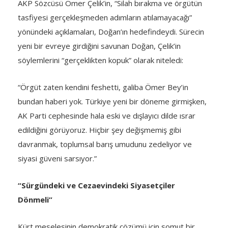
AKP Sözcüsü Ömer Çelik’in, “Silah bırakma ve örgütün
tasfiyesi gerçekleşmeden adımların atılamayacağı”
yönündeki açıklamaları, Doğan’ın hedefindeydi. Sürecin
yeni bir evreye girdiğini savunan Doğan, Çelik’in
söylemlerini “gerçeklikten kopuk” olarak niteledi:
“Örgüt zaten kendini feshetti, galiba Ömer Bey’in
bundan haberi yok. Türkiye yeni bir döneme girmişken,
AK Parti cephesinde hala eski ve dışlayıcı dilde ısrar
edildiğini görüyoruz. Hiçbir şey değişmemiş gibi
davranmak, toplumsal barış umudunu zedeliyor ve
siyasi güveni sarsıyor.”
“Sürgündeki ve Cezaevindeki Siyasetçiler
Dönmeli”
Kürt meselesinin demokratik çözümü için somut bir