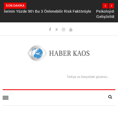
SON DAKIKA
Psikolojide Yeni Dönem: Zihinsel Çöküş Riskini Ölçen Model
Geliştirildi