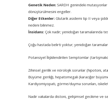
Genetik Neden:
SARDH genindeki mutasyonlar (
dönüştürülmesini engeller.
Diğer Etkenler:
Glutarik asidemi tip II veya şiddetl
nedeni bilinmez.
İnsidans:
Çok nadir; yenidoğan taramalarında tes
Çoğu hastada belirti yoktur; yenidoğan taramalar
Potansiyel İlişkilendirilen Semptomlar (tartışmalıdır
Zihinsel gerilik ve nörolojik sorunlar (hipotoni, ata
Büyüme geriliği, hepatomegali (karaciğer büyüme
Kardiyomiyopati, görme/duyma sorunları, iskelet
Nadir vakalarda distoni, gelişimsel gecikme ve ser