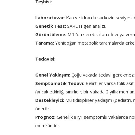
Teşhisi:
Laboratuvar
: Kan ve idrarda sarkozin seviyesi 
Genetik Test:
SARDH gen analizi.
Görüntüleme:
MRI’da serebral atrofi veya vermis
Tarama:
Yenidoğan metabolik taramalarda erke
Tedavisi:
Genel Yaklaşım:
Çoğu vakada tedavi gerekmez; i
Semptomatik Tedavi:
Belirtiler varsa folik as
(ancak etkinliği sınırlıdır; bir vakada 2 yıllık mem
Destekleyici:
Multidisipliner yaklaşım (pediatri, 
önerilir.
Prognoz:
Genellikle iyi; semptomlu vakalarda nöro
mümkündür.