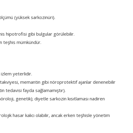
ölçümü (yüksek sarkozinüri).
 hipotrofisi gibi bulgular görülebilir.
n teşhis mümkündür.
zlem yeterlidir.
it takviyesi, memantin gibi nöroprotektif ajanlar denenebilir
antin tedavisi fayda sağlamamıştır).
nöroloji, genetik); diyetle sarkozin kısıtlaması nadiren
lojik hasar kalıcı olabilir, ancak erken teşhisle yönetim