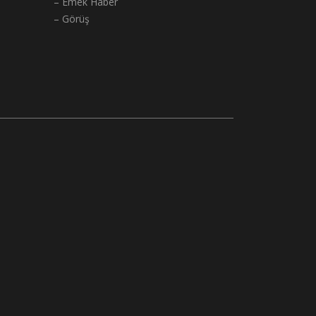
– Emek Haber
– Görüş