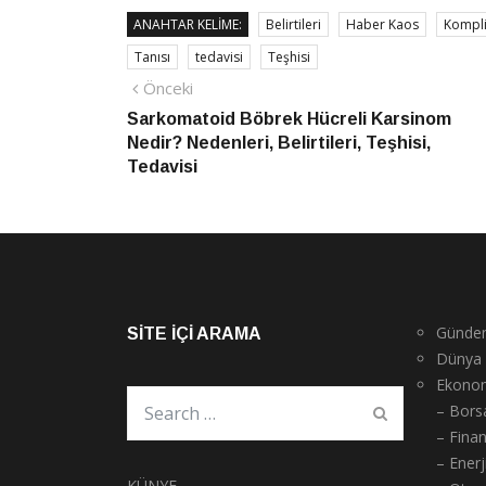
ANAHTAR KELIME:
Belirtileri
Haber Kaos
Kompli
Tanısı
tedavisi
Teşhisi
Yazı
Önceki
Önceki
haber
Sarkomatoid Böbrek Hücreli Karsinom
gezinmesi
Nedir? Nedenleri, Belirtileri, Teşhisi,
Tedavisi
Günde
SITE İÇI ARAMA
Dünya
Ekono
– Bors
– Fina
– Enerj
KÜNYE