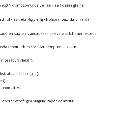
9q34 kromozomunda yer alır), sarkozinin glisine
i folik asit eksikliğiyle ilişkili olabilir; bazı durumlarda
adüfen saptanır, ancak kesin prevalansı bilinmemektedir.
ında tespit edilen çocuklar semptomsuz kalır.
; tesadüfi olabilir):
ksi, piramidal bulgular).
si).
 anomalileri.
ebellar atrofi gibi bulgular rapor edilmiştir.