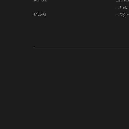
– Otom
– Emla
MESAJ
– Diğe