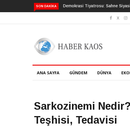
yasilerin, Bilet Vatandaşın, Senaryo Sermayenin
Totaliter Düzenin
SON DAKIKA
ANA SAYFA
GÜNDEM
DÜNYA
EKO
Sarkozinemi Nedir? 
Teşhisi, Tedavisi