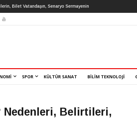
 Ve Gözetim Toplumunun İlk Büyük Romanı: Biz
NOMI
SPOR
KÜLTÜR SANAT
BILIM TEKNOLOJI
Nedenleri, Belirtileri,