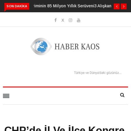
3 Alışkanlık Demansı 13 Yıl Geciktirebilir
SON DAKIKA
CHP’de İl Ve İlçe Kongre