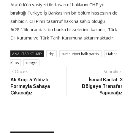
Atatürk’ün vasiyeti ile tasarruf haklarını CHP’ye
bıraktığı Türkiye İş Bankası’nın bir bölüm hissesinin de
sahibidir. CHP’nin tasarruf hakkına sahip olduğu
%28,1’lik orandaki bu banka hisselerinin kazancı, Türk
Dil Kurumu ve Türk Tarih Kurumuna aktarılmaktadır.
ANAHTAR KELIME:
chp
cumhuriyet halk partisi
Haber
Kaos
kongre
Yazı
Önceki
Sonra
Önceki
Sonraki
haber
Habe
Ali Koç: 5 Yıldızlı
İsmail Kartal: 3
gezinmesi
Formayla Sahaya
Bölgeye Transfer
Çıkacağız
Yapacağız