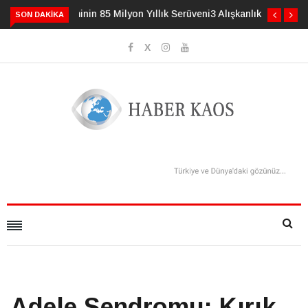
3 Alışkanlık Demansı 13 Yıl Geciktirebilir
SON DAKIKA
Adele Sendromu: Kırık