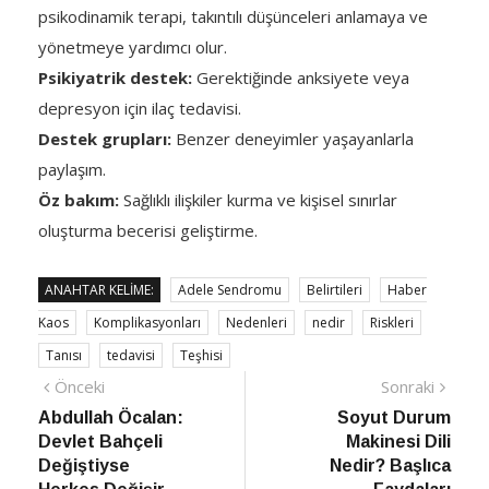
psikodinamik terapi, takıntılı düşünceleri anlamaya ve
yönetmeye yardımcı olur.
Psikiyatrik destek:
Gerektiğinde anksiyete veya
depresyon için ilaç tedavisi.
Destek grupları:
Benzer deneyimler yaşayanlarla
paylaşım.
Öz bakım:
Sağlıklı ilişkiler kurma ve kişisel sınırlar
oluşturma becerisi geliştirme.
ANAHTAR KELIME:
Adele Sendromu
Belirtileri
Haber
Kaos
Komplikasyonları
Nedenleri
nedir
Riskleri
Tanısı
tedavisi
Teşhisi
Yazı
Önceki
Sonra
Önceki
Sonraki
haber
Habe
Abdullah Öcalan:
Soyut Durum
gezinmesi
Devlet Bahçeli
Makinesi Dili
Değiştiyse
Nedir? Başlıca