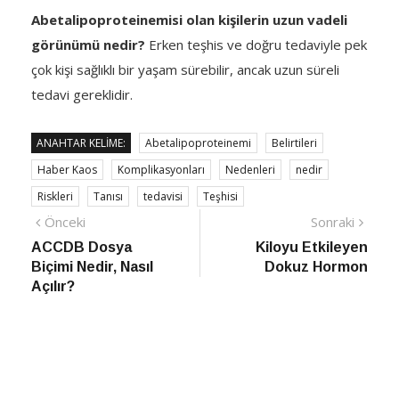
Abetalipoproteinemisi olan kişilerin uzun vadeli
görünümü nedir?
Erken teşhis ve doğru tedaviyle pek
çok kişi sağlıklı bir yaşam sürebilir, ancak uzun süreli
tedavi gereklidir.
ANAHTAR KELIME:
Abetalipoproteinemi
Belirtileri
Haber Kaos
Komplikasyonları
Nedenleri
nedir
Riskleri
Tanısı
tedavisi
Teşhisi
Yazı
Önceki
Sonra
Önceki
Sonraki
haber
Habe
ACCDB Dosya
Kiloyu Etkileyen
gezinmesi
Biçimi Nedir, Nasıl
Dokuz Hormon
Açılır?