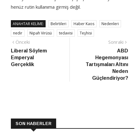
henüz rutin kullanıma girmiş değil.
ANAHTAR KELIME:
Belirtileri
Haber Kaos
Nedenleri
nedir
Nipah Virüsü
tedavisi
Teşhisi
Yazı
Önceki
Sonra
Önceki
Sonraki
haber
Habe
Liberal Söylem
ABD
gezinmesi
Emperyal
Hegemonyası
Gerçeklik
Tartışmaları Altını
Neden
Güçlendiriyor?
SON HABERLER