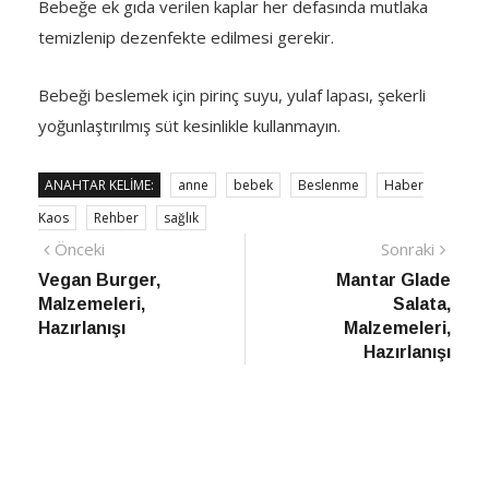
Bebeğe ek gıda verilen kaplar her defasında mutlaka
temizlenip dezenfekte edilmesi gerekir.
Bebeği beslemek için pirinç suyu, yulaf lapası, şekerli
yoğunlaştırılmış süt kesinlikle kullanmayın.
ANAHTAR KELIME:
anne
bebek
Beslenme
Haber
Kaos
Rehber
sağlık
Yazı
Önceki
Sonra
Önceki
Sonraki
haber
Habe
Vegan Burger,
Mantar Glade
gezinmesi
Malzemeleri,
Salata,
Hazırlanışı
Malzemeleri,
Hazırlanışı