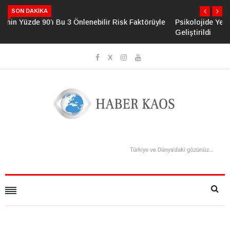
SON DAKIKA
Psikolojide Yeni Dönem: Zihinsel Çöküş Riskini Ölçen Model
Geliştirildi