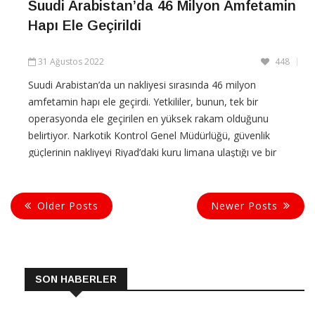
Suudi Arabistan’da 46 Milyon Amfetamin
Hapı Ele Geçirildi
31 Ağustos 2022
448
Suudi Arabistan’da un nakliyesi sırasında 46 milyon
amfetamin hapı ele geçirdi. Yetkililer, bunun, tek bir
operasyonda ele geçirilen en yüksek rakam olduğunu
belirtiyor. Narkotik Kontrol Genel Müdürlüğü, güvenlik
güçlerinin nakliyeyi Riyad’daki kuru limana ulaştığı ve bir
depoya götürüldüğü sırada takip ettiğini söyledi. Depoya
yapılan
Older Posts
Newer Posts
CONTINUE READING
SON HABERLER