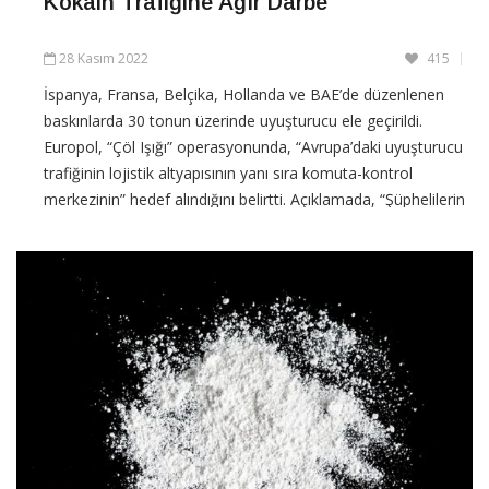
Kokain Trafiğine Ağır Darbe
28 Kasım 2022
415
İspanya, Fransa, Belçika, Hollanda ve BAE’de düzenlenen
baskınlarda 30 tonun üzerinde uyuşturucu ele geçirildi.
Europol, “Çöl Işığı” operasyonunda, “Avrupa’daki uyuşturucu
trafiğinin lojistik altyapısının yanı sıra komuta-kontrol
merkezinin” hedef alındığını belirtti. Açıklamada, “Şüphelilerin
komuta
CONTINUE READING