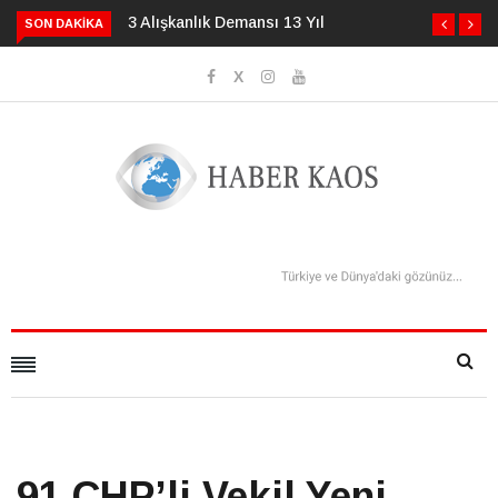
3 Alışkanlık Demansı 13 Yıl Geciktirebilir
SON DAKIKA
91 CHP’li Vekil Yeni