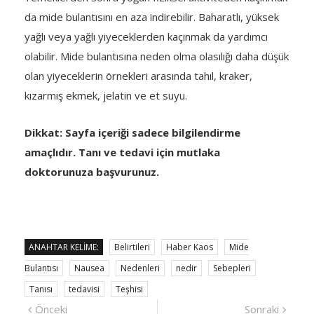
da mide bulantısını en aza indirebilir. Baharatlı, yüksek
yağlı veya yağlı yiyeceklerden kaçınmak da yardımcı
olabilir. Mide bulantısına neden olma olasılığı daha düşük
olan yiyeceklerin örnekleri arasında tahıl, kraker,
kızarmış ekmek, jelatin ve et suyu.
Dikkat: Sayfa içeriği sadece bilgilendirme
amaçlıdır. Tanı ve tedavi için mutlaka
doktorunuza başvurunuz.
ANAHTAR KELIME:
Belirtileri
Haber Kaos
Mide
Bulantısı
Nausea
Nedenleri
nedir
Sebepleri
Tanısı
tedavisi
Teşhisi
Yazı
Önceki
Sonra
Önceki
Sonraki