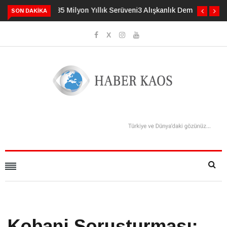
3 Alışkanlık Demansı 13 Yıl Geciktirebilir
SON DAKIKA
Kobani Soruşturması: