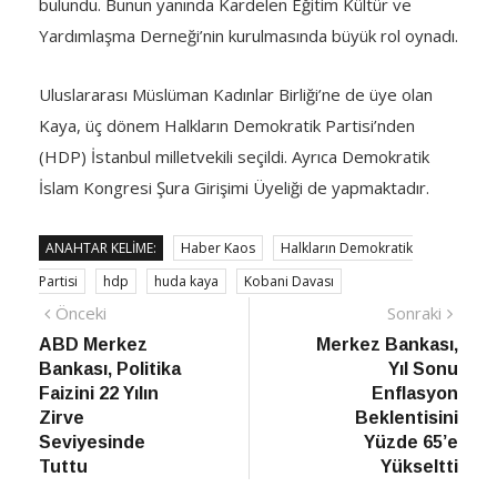
bulundu. Bunun yanında Kardelen Eğitim Kültür ve
Yardımlaşma Derneği’nin kurulmasında büyük rol oynadı.
Uluslararası Müslüman Kadınlar Birliği’ne de üye olan
Kaya, üç dönem Halkların Demokratik Partisi’nden
(HDP) İstanbul milletvekili seçildi. Ayrıca Demokratik
İslam Kongresi Şura Girişimi Üyeliği de yapmaktadır.
ANAHTAR KELIME:
Haber Kaos
Halkların Demokratik
Partisi
hdp
huda kaya
Kobani Davası
Yazı
Önceki
Sonra
Önceki
Sonraki
haber
Habe
ABD Merkez
Merkez Bankası,
gezinmesi
Bankası, Politika
Yıl Sonu
Faizini 22 Yılın
Enflasyon
Zirve
Beklentisini
Seviyesinde
Yüzde 65’e
Tuttu
Yükseltti