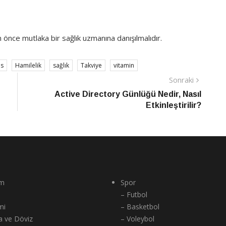
 önce mutlaka bir sağlık uzmanına danışılmalıdır.
os
Hamilelik
sağlık
Takviye
vitamin
Sonraki
Sonraki
Haber
Active Directory Günlüğü Nedir, Nasıl
Etkinleştirilir?
m
Spor
– Futbol
mi
– Basketbol
a ve Döviz
– Voleybol