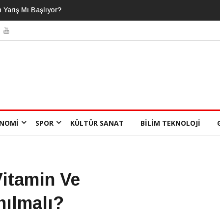
lasını Bildiğimizi
NOMI
SPOR
KÜLTÜR SANAT
BILIM TEKNOLOJI
Vitamin Ve
nılmalı?