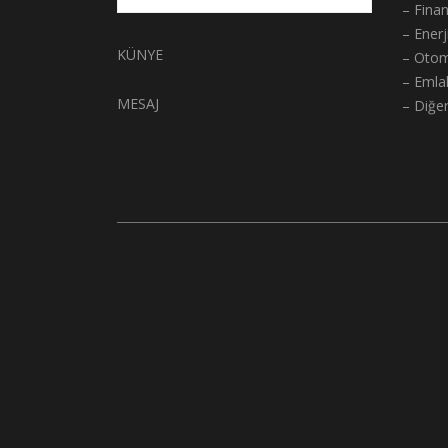
– Fina
– Enerj
KÜNYE
– Otom
– Emla
MESAJ
– Diğe