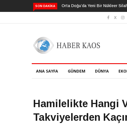
ni Bir Nükleer Silah Yarış Mı Başlıyor?
Neden Bildiğimizden Daha Faz
SON DAKIKA
Sanıyoruz?
ANA SAYFA
GÜNDEM
DÜNYA
EKO
Hamilelikte Hangi 
Takviyelerden Kaçı