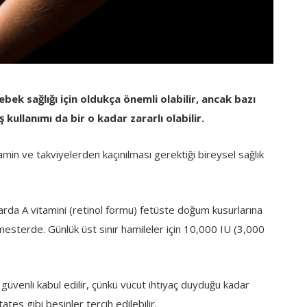
bek sağlığı için oldukça önemli olabilir, ancak bazı
ş kullanımı da bir o kadar zararlı olabilir.
in ve takviyelerden kaçınılması gerektiği bireysel sağlık
rda A vitamini (retinol formu) fetüste doğum kusurlarına
trimesterde. Günlük üst sınır hamileler için 10,000 IU (3,000
 güvenli kabul edilir, çünkü vücut ihtiyaç duyduğu kadar
ates gibi besinler tercih edilebilir.