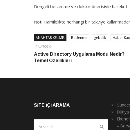
Dengeli beslenme ve doktor önerisiyle hareket.
Not: Hamilelikte herhangi bir takviye kullanmadan
ANAHTAR KELIME:
Beslenme
gebelik
Haber Ka
Yazı
Önceki
Önceki
haber
Active Directory Uygulama Modu Nedir?
gezinmesi
Temel Özellikleri
Günde
SITE İÇI ARAMA
Dünya
Ekono
– Bors