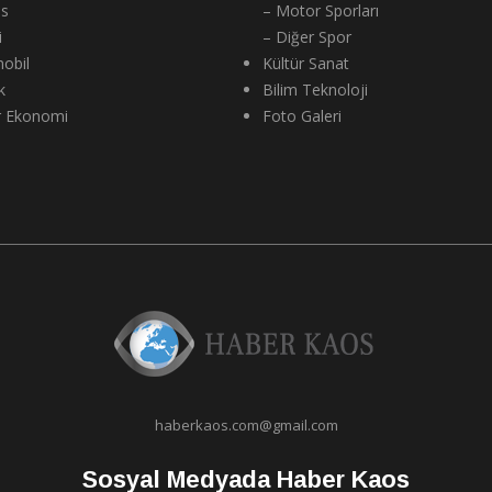
ns
– Motor Sporları
i
– Diğer Spor
obil
Kültür Sanat
k
Bilim Teknoloji
r Ekonomi
Foto Galeri
haberkaos.com@gmail.com
Sosyal Medyada Haber Kaos