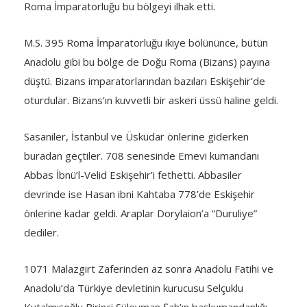
Roma İmparatorluğu bu bölgeyi ilhak etti.
M.S. 395 Roma İmparatorluğu ikiye bölününce, bütün
Anadolu gibi bu bölge de Doğu Roma (Bizans) payına
düştü. Bizans imparatorlarından bazıları Eskişehir’de
oturdular. Bizans’ın kuvvetli bir askeri üssü haline geldi.
Sasaniler, İstanbul ve Üsküdar önlerine giderken
buradan geçtiler. 708 senesinde Emevi kumandanı
Abbas İbnü’l-Velid Eskişehir’i fethetti. Abbasiler
devrinde ise Hasan ibni Kahtaba 778’de Eskişehir
önlerine kadar geldi. Araplar Dorylaion’a “Duruliye”
dediler.
1071 Malazgirt Zaferinden az sonra Anadolu Fatihi ve
Anadolu’da Türkiye devletinin kurucusu Selçuklu
Kutalmışoğlu Birinci Süleyman Şah’ın başkumandanlığı