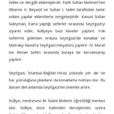
tekke ve dergâh eklemişlerdir. Fatih Sultan Mehmet’ten
itibaren II. Beyazıt ve Sultan I. Selim tarafından tamir
edilen yapılar eklentilerle zenginleştirilir. Kanuni Sultan
Süleyman, İran’a yaptığı seferler sırasında Seyitgazi’yi
ziyaret eder, külliyeye bazı ilaveler yaptırır. Irak
Seferi’ne giderken ordusu Seyitgazi’de konaklar ve
Matrakçı Nasuh’a Seyitgazi minyatürü yaptırır. IV. Murat
ise Revan Seferi sırasında buraya bir kervansaray
yaptırır.
Seyitgazi, İstanbul-Bağdat-Hicaz yolunda yer alır ve
hac yolculuğuna çıkanların da konaklama noktası olur. Bu
durum dinî anlamda Seyitgazi’nin önemini artırır.
Külliye, medresesi ile İslami ilimlerin öğretildiği merkez
olur. Külliye, önce Kalenderi dervişlerinin, sonra