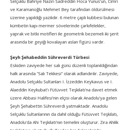
Selçuklu Bahriye Nazırı Sadreddin Hoca Yunus’un, Cimri
ve Karamanoğlu Mehmet Bey tarafından öldürülmesi
üzerine yapıldığı yazılıdır. 6 metre çaplı kubbesi bulunan
kümbetin kapı mermer sövelerinde çarkıfelekler,
yaprak ve bitki motifleri ile geometrik bezemeli iki şerit
arasında bir geyiği kovalayan aslan figürü vardır.
Şeyh Şehabeddin Sühreverdi Türbesi
Eskiden zaviyede her salı günü düzenli toplanıldığından
halk arasında “Salı Tekkesi” olarak adlandırılır. Zaviyede,
Anadolu Selçuklu Sultanları I. İzzeddin Keykavus ve I.
Alaeddin Keykubat’ı Fütüvvet Teşkilatı’na davet etmek
üzere Abbasi Halifesi’nin elçisi olarak Anadolu’ya gelen
Şeyh Şehabettin Sühreverdi yatmaktadır. Anadolu
Selçuklu Sultanlarının da dahil olduğu Fütüvvet Teşkilatı,
Anadolu’da Ahi Teşkilatı’nın temelini oluşturur. Zira Ahilik