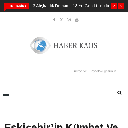
3 Alışkanlık Demansı 13 Yıl Geciktirebilir
SON DAKIKA
Eskişehir’in Kümbet Ve