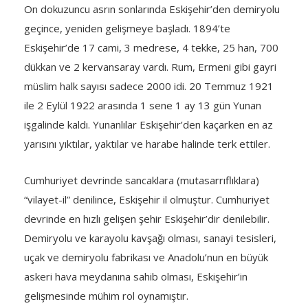
On dokuzuncu asrın sonlarında Eskişehir’den demiryolu
geçince, yeniden gelişmeye başladı. 1894’te
Eskişehir’de 17 cami, 3 medrese, 4 tekke, 25 han, 700
dükkan ve 2 kervansaray vardı. Rum, Ermeni gibi gayri
müslim halk sayısı sadece 2000 idi. 20 Temmuz 1921
ile 2 Eylül 1922 arasında 1 sene 1 ay 13 gün Yunan
işgalinde kaldı. Yunanlılar Eskişehir’den kaçarken en az
yarısını yıktılar, yaktılar ve harabe halinde terk ettiler.
Cumhuriyet devrinde sancaklara (mutasarrıflıklara)
“vilayet-il” denilince, Eskişehir il olmuştur. Cumhuriyet
devrinde en hızlı gelişen şehir Eskişehir’dir denilebilir.
Demiryolu ve karayolu kavşağı olması, sanayi tesisleri,
uçak ve demiryolu fabrikası ve Anadolu’nun en büyük
askeri hava meydanına sahib olması, Eskişehir’in
gelişmesinde mühim rol oynamıştır.