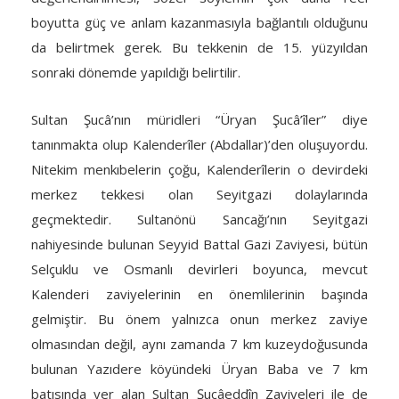
boyutta güç ve anlam kazanmasıyla bağlantılı olduğunu
da belirtmek gerek. Bu tekkenin de 15. yüzyıldan
sonraki dönemde yapıldığı belirtilir.
Sultan Şucâ’nın müridleri “Üryan Şucâ’îler” diye
tanınmakta olup Kalenderîler (Abdallar)’den oluşuyordu.
Nitekim menkıbelerin çoğu, Kalenderîlerin o devirdeki
merkez tekkesi olan Seyitgazi dolaylarında
geçmektedir. Sultanönü Sancağı’nın Seyitgazi
nahiyesinde bulunan Seyyid Battal Gazi Zaviyesi, bütün
Selçuklu ve Osmanlı devirleri boyunca, mevcut
Kalenderi zaviyelerinin en önemlilerinin başında
gelmiştir. Bu önem yalnızca onun merkez zaviye
olmasından değil, aynı zamanda 7 km kuzeydoğusunda
bulunan Yazıdere köyündeki Üryan Baba ve 7 km
batısında yer alan Sultan Şucâeddîn Zaviyeleri ile de