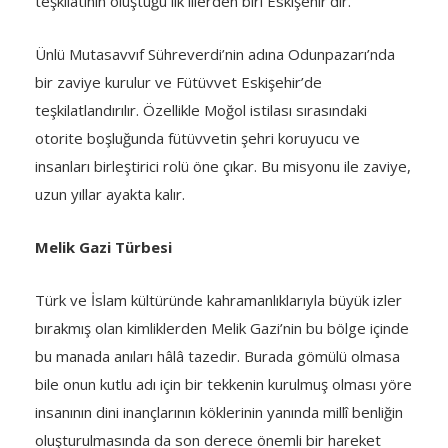
teşkilatının oluştuğu ilk illerden biri Eskişehir’dir.
Ünlü Mutasavvıf Sühreverdi’nin adına Odunpazarı’nda
bir zaviye kurulur ve Fütüvvet Eskişehir’de
teşkilatlandırılır. Özellikle Moğol istilası sırasındaki
otorite boşluğunda fütüvvetin şehri koruyucu ve
insanları birleştirici rolü öne çıkar. Bu misyonu ile zaviye,
uzun yıllar ayakta kalır.
Melik Gazi Türbesi
Türk ve İslam kültüründe kahramanlıklarıyla büyük izler
bırakmış olan kimliklerden Melik Gazi’nin bu bölge içinde
bu manada anıları hâlâ tazedir. Burada gömülü olmasa
bile onun kutlu adı için bir tekkenin kurulmuş olması yöre
insanının dini inançlarının köklerinin yanında millî benliğin
oluşturulmasında da son derece önemli bir hareket