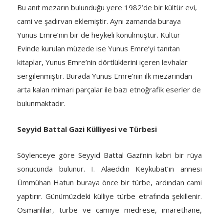
Bu anıt mezarın bulunduğu yere 1982’de bir kültür evi,
cami ve şadırvan eklemiştir. Aynı zamanda buraya
Yunus Emre’nin bir de heykeli konulmuştur. Kültür
Evinde kurulan müzede ise Yunus Emre’yi tanıtan
kitaplar, Yunus Emre’nin dörtlüklerini içeren levhalar
sergilenmiştir. Burada Yunus Emre’nin ilk mezarından
arta kalan mimari parçalar ile bazı etnoğrafik eserler de
bulunmaktadır.
Seyyid Battal Gazi Külliyesi ve Türbesi
Söylenceye göre Seyyid Battal Gazi’nin kabri bir rüya
sonucunda bulunur. I. Alaeddin Keykubat’ın annesi
Ümmühan Hatun buraya önce bir türbe, ardından cami
yaptırır. Günümüzdeki külliye türbe etrafında şekillenir.
Osmanlılar, türbe ve camiye medrese, imarethane,