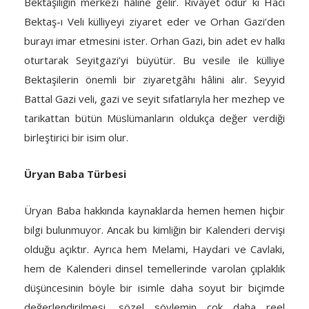
Bektaşiliğin merkezi hâline gelir. Rivayet odur ki Hacı
Bektaş-ı Veli külliyeyi ziyaret eder ve Orhan Gazi’den
burayı imar etmesini ister. Orhan Gazi, bin adet ev halkı
oturtarak Seyitgazi’yi büyütür. Bu vesile ile külliye
Bektaşilerin önemli bir ziyaretgâhı hâlini alır. Seyyid
Battal Gazi veli, gazi ve seyit sıfatlarıyla her mezhep ve
tarikattan bütün Müslümanların oldukça değer verdiği
birleştirici bir isim olur.
Üryan Baba Türbesi
Üryan Baba hakkında kaynaklarda hemen hemen hiçbir
bilgi bulunmuyor. Ancak bu kimliğin bir Kalenderi dervişi
olduğu açıktır. Ayrıca hem Melami, Haydari ve Cavlaki,
hem de Kalenderi dinsel temellerinde varolan çıplaklık
düşüncesinin böyle bir isimle daha soyut bir biçimde
değerlendirilmesi, sözel söylemin çok daha reel