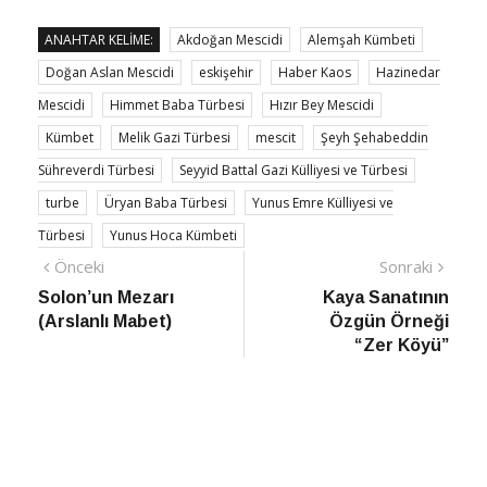
ANAHTAR KELIME:
Akdoğan Mescidi
Alemşah Kümbeti
Doğan Aslan Mescidi
eskişehir
Haber Kaos
Hazinedar
Mescidi
Himmet Baba Türbesi
Hızır Bey Mescidi
Kümbet
Melik Gazi Türbesi
mescit
Şeyh Şehabeddin
Sühreverdi Türbesi
Seyyid Battal Gazi Külliyesi ve Türbesi
turbe
Üryan Baba Türbesi
Yunus Emre Külliyesi ve
Türbesi
Yunus Hoca Kümbeti
Yazı
Önceki
Sonra
Önceki
Sonraki
haber
Habe
Solon’un Mezarı
Kaya Sanatının
gezinmesi
(Arslanlı Mabet)
Özgün Örneği
“Zer Köyü”