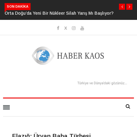
SON DAKIKA
ükleer Silah Yarış Mı Başlıyor?
Neden Bildiğimizden Daha Fazlasını 
Sanıyoruz?
Elazığ: Üryan Baba Türbesi