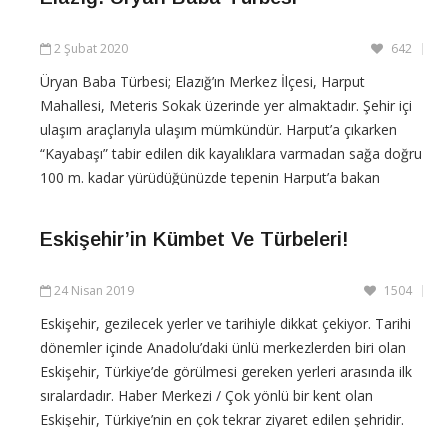
2 Şubat 2020
642
Üryan Baba Türbesi; Elazığ’ın Merkez İlçesi, Harput
Mahallesi, Meteris Sokak üzerinde yer almaktadır. Şehir içi
ulaşım araçlarıyla ulaşım mümkündür. Harput’a çıkarken
“Kayabaşı” tabir edilen dik kayalıklara varma­dan sağa doğru
100 m. kadar yürüdüğünüzde tepenin Harput’a bakan
yamacında defnedilmiştir. Makam
Eskişehir’in Kümbet Ve Türbeleri!
CONTINUE READING
24 Nisan 2019
1504
Eskişehir, gezilecek yerler ve tarihiyle dikkat çekiyor. Tarihi
dönemler içinde Anadolu’daki ünlü merkezlerden biri olan
Eskişehir, Türkiye’de görülmesi gereken yerleri arasında ilk
sıralardadır. Haber Merkezi / Çok yönlü bir kent olan
Eskişehir, Türkiye’nin en çok tekrar ziyaret edilen şehridir.
Eskişehir’in gezilecek yerleri bitmez.