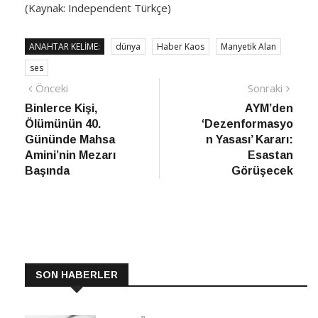
(Kaynak: Independent Türkçe)
ANAHTAR KELIME:
dünya
Haber Kaos
Manyetik Alan
ses
Yazı
Önceki
Sonra
Önceki
Sonraki
haber
Habe
Binlerce Kişi,
AYM’den
gezinmesi
Ölümünün 40.
‘Dezenformasyo
Gününde Mahsa
n Yasası’ Kararı:
Amini’nin Mezarı
Esastan
Başında
Görüşecek
SON HABERLER