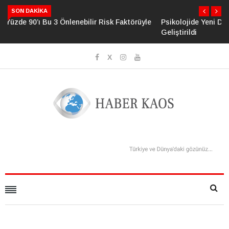
SON DAKIKA
Psikolojide Yeni Dönem: Zihinsel Çöküş Riskini Ölçen Model
Geliştirildi