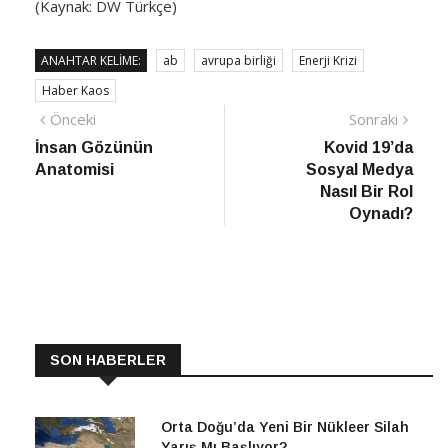
(Kaynak: DW Türkçe)
ANAHTAR KELIME:
ab
avrupa birliği
Enerji Krizi
Haber Kaos
Yazı
Önceki
Sonra
Önceki
Sonraki
haber
Habe
İnsan Gözünün
Kovid 19’da
gezinmesi
Anatomisi
Sosyal Medya
Nasıl Bir Rol
Oynadı?
SON HABERLER
Orta Doğu’da Yeni Bir Nükleer Silah
Yarış Mı Başlıyor?