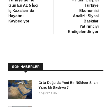
Türkiye’de Her
FT’den Çarpıcı
gezinmesi
Gün En Az 5 İşçi
Türkiye
İş Kazalarında
Ekonomisi
Hayatını
Analizi: Siyasi
Kaybediyor
Baskılar
Yatırımcıyı
Endişelendiriyor
SON HABERLER
Orta Doğu’da Yeni Bir Nükleer Silah
Yarış Mı Başlıyor?
7 Ağustos 2026