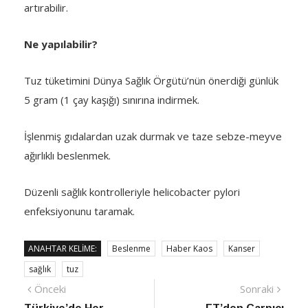
artırabilir.
Ne yapılabilir?
Tuz tüketimini Dünya Sağlık Örgütü’nün önerdiği günlük
5 gram (1 çay kaşığı) sınırına indirmek.
İşlenmiş gıdalardan uzak durmak ve taze sebze-meyve
ağırlıklı beslenmek.
Düzenli sağlık kontrolleriyle helicobacter pylori
enfeksiyonunu taramak.
ANAHTAR KELIME:
Beslenme
Haber Kaos
Kanser
sağlık
tuz
Yazı
Önceki
Sonra
Önceki
Sonraki
haber
Habe