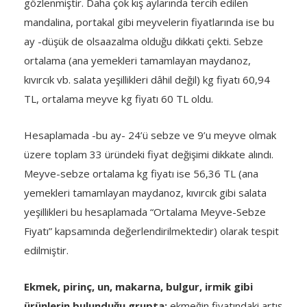
gözlenmiştir. Daha çok kış aylarında tercih edilen
mandalina, portakal gibi meyvelerin fiyatlarında ise bu
ay -düşük de olsaazalma olduğu dikkati çekti. Sebze
ortalama (ana yemekleri tamamlayan maydanoz,
kıvırcık vb. salata yeşillikleri dâhil değil) kg fiyatı 60,94
TL, ortalama meyve kg fiyatı 60 TL oldu.
Hesaplamada -bu ay- 24’ü sebze ve 9’u meyve olmak
üzere toplam 33 üründeki fiyat değişimi dikkate alındı.
Meyve-sebze ortalama kg fiyatı ise 56,36 TL (ana
yemekleri tamamlayan maydanoz, kıvırcık gibi salata
yeşillikleri bu hesaplamada “Ortalama Meyve-Sebze
Fiyatı” kapsamında değerlendirilmektedir) olarak tespit
edilmiştir.
Ekmek, pirinç, un, makarna, bulgur, irmik gibi
ürünlerin bulunduğu grupta;
ekmeğin fiyatındaki artış