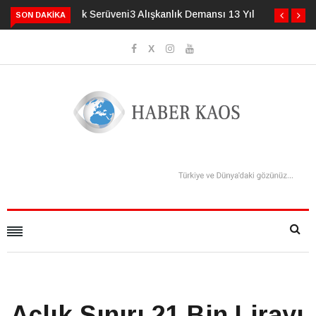
3 Alışkanlık Demansı 13 Yıl Geciktirebilir
SON DAKIKA
Açlık Sınırı 21 Bin Lirayı