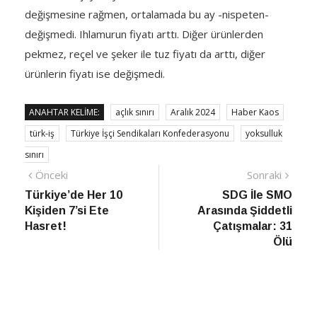
değişmesine rağmen, ortalamada bu ay -nispeten-
değişmedi. Ihlamurun fiyatı arttı. Diğer ürünlerden
pekmez, reçel ve şeker ile tuz fiyatı da arttı, diğer
ürünlerin fiyatı ise değişmedi.
ANAHTAR KELIME:
açlık sınırı
Aralık 2024
Haber Kaos
türk-iş
Türkiye İşçi Sendikaları Konfederasyonu
yoksulluk
sınırı
Yazı
Önceki
Sonra
Önceki
Sonraki
haber
Habe
Türkiye’de Her 10
SDG İle SMO
gezinmesi
Kişiden 7’si Ete
Arasında Şiddetli
Hasret!
Çatışmalar: 31
Ölü