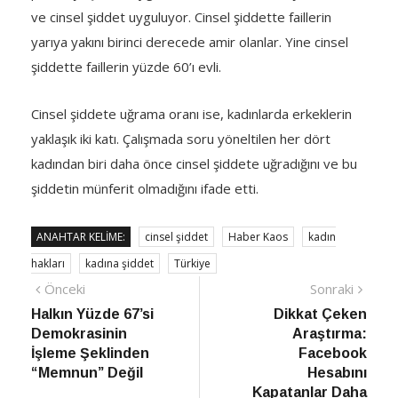
ve cinsel şiddet uyguluyor. Cinsel şiddette faillerin
yarıya yakını birinci derecede amir olanlar. Yine cinsel
şiddette faillerin yüzde 60’ı evli.
Cinsel şiddete uğrama oranı ise, kadınlarda erkeklerin
yaklaşık iki katı. Çalışmada soru yöneltilen her dört
kadından biri daha önce cinsel şiddete uğradığını ve bu
şiddetin münferit olmadığını ifade etti.
ANAHTAR KELIME:
cinsel şiddet
Haber Kaos
kadın
hakları
kadına şiddet
Türkiye
Yazı
Önceki
Sonra
Önceki
Sonraki
haber
Habe
Halkın Yüzde 67’si
Dikkat Çeken
gezinmesi
Demokrasinin
Araştırma:
İşleme Şeklinden
Facebook
“Memnun” Değil
Hesabını
Kapatanlar Daha