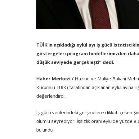
TÜİK’in açıkladığı eylül ayı iş gücü istatist
göstergeleri program hedeflerimizden daha ol
düşük seviyede gerçekleşti” dedi.
Haber Merkezi /
Hazine ve Maliye Bakanı Mehme
Kurumu (TÜİK) tarafından açıklanan eylül ayına ilişk
değerlendirdi.
İş gücü verilerindeki gelişmelere dikkati çeken 
olumlu seyrediyor. İşsizlik oranı eylülde yüzde 8
bulundu.