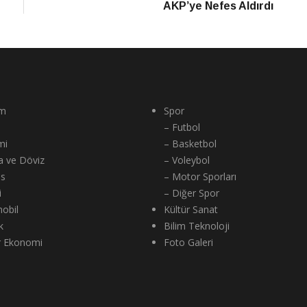
AKP’ye Nefes Aldırdı
m
Spor
– Futbol
mi
– Basketbol
a ve Döviz
– Voleybol
ns
– Motor Sporları
i
– Diğer Spor
obil
Kültür Sanat
k
Bilim Teknoloji
r Ekonomi
Foto Galeri