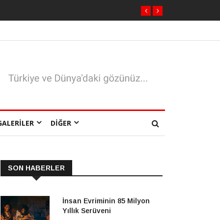
GALERILER
DIĞER
SON HABERLER
İnsan Evriminin 85 Milyon
Yıllık Serüveni