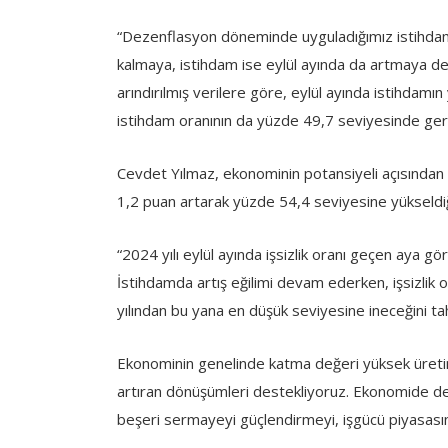
“Dezenflasyon döneminde uyguladığımız istihdam d
kalmaya, istihdam ise eylül ayında da artmaya de
arındırılmış verilere göre, eylül ayında istihdamın y
istihdam oranının da yüzde 49,7 seviyesinde gerçek
Cevdet Yılmaz, ekonominin potansiyeli açısından ö
1,2 puan artarak yüzde 54,4 seviyesine yükseldiği
“2024 yılı eylül ayında işsizlik oranı geçen aya
İstihdamda artış eğilimi devam ederken, işsizli
yılından bu yana en düşük seviyesine ineceğini t
Ekonominin genelinde katma değeri yüksek üretimi
artıran dönüşümleri destekliyoruz. Ekonomide d
beşeri sermayeyi güçlendirmeyi, işgücü piyasasını 