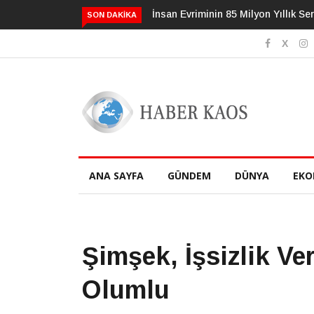
İnsan Evriminin 85 Milyon Yıllık Serüveni
3 Alışkanlık Demansı 13 Yıl
SON DAKIKA
Geciktirebilir
ANA SAYFA
GÜNDEM
DÜNYA
EKO
Şimşek, İşsizlik Ve
Olumlu