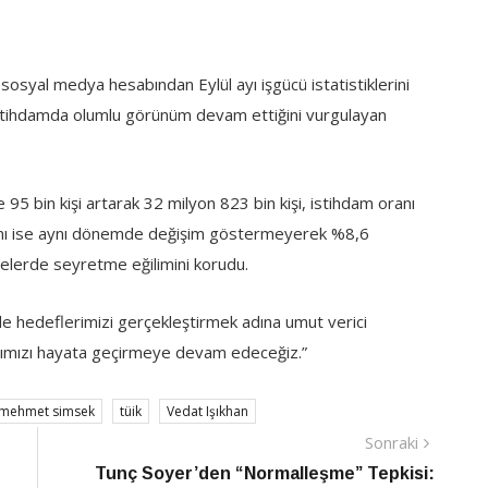
sosyal medya hesabından Eylül ayı işgücü istatistiklerini
istihdamda olumlu görünüm devam ettiğini vurgulayan
 95 bin kişi artarak 32 milyon 823 bin kişi, istihdam oranı
oranı ise aynı dönemde değişim göstermeyerek %8,6
nelerde seyretme eğilimini korudu.
 hedeflerimizi gerçekleştirmek adına umut verici
arımızı hayata geçirmeye devam edeceğiz.”
mehmet simsek
tüik
Vedat Işıkhan
Sonraki
Sonraki
Haber
Tunç Soyer’den “Normalleşme” Tepkisi: