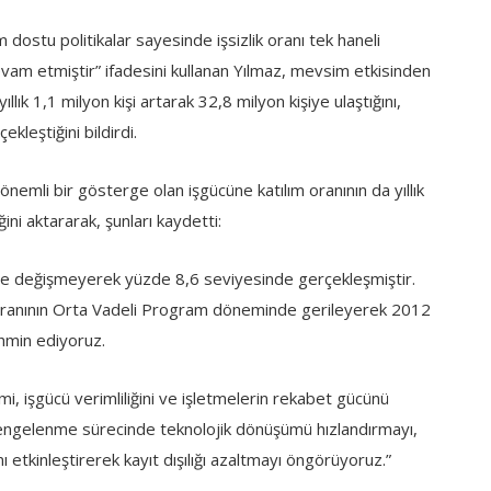
ostu politikalar sayesinde işsizlik oranı tek haneli
vam etmiştir” ifadesini kullanan Yılmaz, mevsim etkisinden
ıllık 1,1 milyon kişi artarak 32,8 milyon kişiye ulaştığını,
leştiğini bildirdi.
nemli bir gösterge olan işgücüne katılım oranının da yıllık
ni aktararak, şunları kaydetti:
 göre değişmeyerek yüzde 8,6 seviyesinde gerçekleşmiştir.
k oranının Orta Vadeli Program döneminde gerileyerek 2012
ahmin ediyoruz.
, işgücü verimliliğini ve işletmelerin rekabet gücünü
engelenme sürecinde teknolojik dönüşümü hızlandırmayı,
etkinleştirerek kayıt dışılığı azaltmayı öngörüyoruz.”