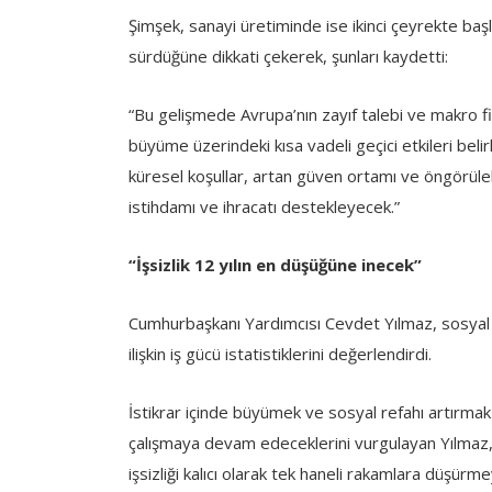
Şimşek, sanayi üretiminde ise ikinci çeyrekte ba
sürdüğüne dikkati çekerek, şunları kaydetti:
“Bu gelişmede Avrupa’nın zayıf talebi ve makro fi
büyüme üzerindeki kısa vadeli geçici etkileri be
küresel koşullar, artan güven ortamı ve öngörülebil
istihdamı ve ihracatı destekleyecek.”
“İşsizlik 12 yılın en düşüğüne inecek”
Cumhurbaşkanı Yardımcısı Cevdet Yılmaz, sosyal 
ilişkin iş gücü istatistiklerini değerlendirdi.
İstikrar içinde büyümek ve sosyal refahı artırmak 
çalışmaya devam edeceklerini vurgulayan Yılmaz
işsizliği kalıcı olarak tek haneli rakamlara düşürmey