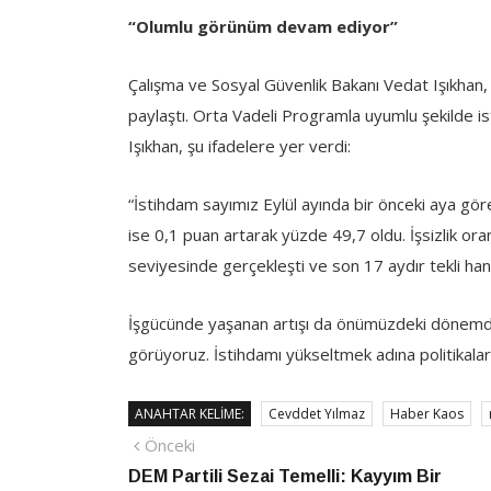
“Olumlu görünüm devam ediyor”
Çalışma ve Sosyal Güvenlik Bakanı Vedat Işıkhan, 
paylaştı. Orta Vadeli Programla uyumlu şekilde 
Işıkhan, şu ifadelere yer verdi:
“İstihdam sayımız Eylül ayında bir önceki aya göre
ise 0,1 puan artarak yüzde 49,7 oldu. İşsizlik 
seviyesinde gerçekleşti ve son 17 aydır tekli ha
İşgücünde yaşanan artışı da önümüzdeki dönemde
görüyoruz. İstihdamı yükseltmek adına politikal
ANAHTAR KELIME:
Cevddet Yılmaz
Haber Kaos
Yazı
Önceki
Önceki
haber
DEM Partili Sezai Temelli: Kayyım Bir
gezinmesi