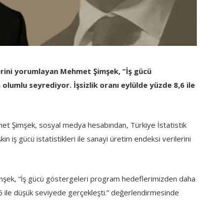
iklerini yorumlayan Mehmet Şimşek, “İş gücü
umlu seyrediyor. İşsizlik oranı eylülde yüzde 8,6 ile
t Şimşek, sosyal medya hesabından, Türkiye İstatistik
in iş gücü istatistikleri ile sanayi üretim endeksi verilerini
Şimşek, “İş gücü göstergeleri program hedeflerimizden daha
,6 ile düşük seviyede gerçekleşti.” değerlendirmesinde