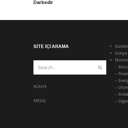
Darbedir
Günde
SITE İÇI ARAMA
Dünya
Ekono
– Bors
– Fina
– Enerj
KÜNYE
– Otom
– Emla
MESAJ
– Diğe