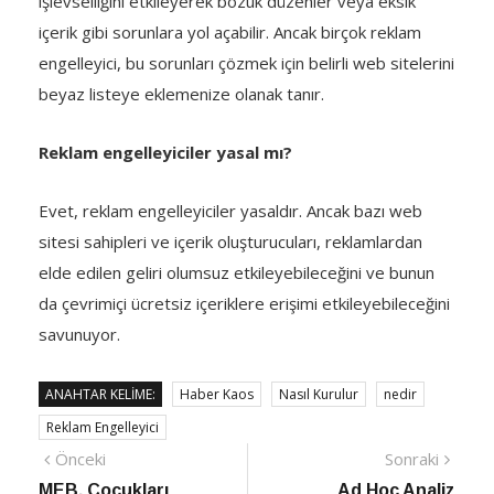
işlevselliğini etkileyerek bozuk düzenler veya eksik
içerik gibi sorunlara yol açabilir. Ancak birçok reklam
engelleyici, bu sorunları çözmek için belirli web sitelerini
beyaz listeye eklemenize olanak tanır.
Reklam engelleyiciler yasal mı?
Evet, reklam engelleyiciler yasaldır. Ancak bazı web
sitesi sahipleri ve içerik oluşturucuları, reklamlardan
elde edilen geliri olumsuz etkileyebileceğini ve bunun
da çevrimiçi ücretsiz içeriklere erişimi etkileyebileceğini
savunuyor.
ANAHTAR KELIME:
Haber Kaos
Nasıl Kurulur
nedir
Reklam Engelleyici
Yazı
Önceki
Sonra
Önceki
Sonraki
haber
Habe
MEB, Çocukları
Ad Hoc Analiz