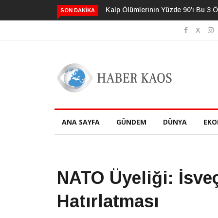
3 Önlenebilir Risk Faktörüyle İlişkili
Psikolojide Yeni Dönem: Zihins
SON DAKIKA
Geliştirildi
ANA SAYFA
GÜNDEM
DÜNYA
EKO
NATO Üyeliği: İsve
Hatırlatması