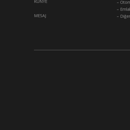
KÜNYE
– Otom
– Emla
MESAJ
– Diğe