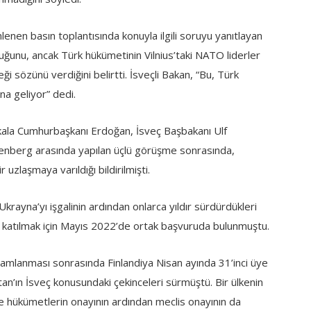
nen basın toplantısında konuyla ilgili soruyu yanıtlayan
ğunu, ancak Türk hükümetinin Vilnius’taki NATO liderler
ceği sözünü verdiğini belirtti. İsveçli Bakan, “Bu, Türk
a geliyor” dedi.
 kala Cumhurbaşkanı Erdoğan, İsveç Başbakanı Ulf
enberg arasında yapılan üçlü görüşme sonrasında,
uzlaşmaya varıldığı bildirilmişti.
rayna’yı işgalinin ardından onlarca yıldır sürdürdükleri
a katılmak için Mayıs 2022’de ortak başvuruda bulunmuştu.
amlanması sonrasında Finlandiya Nisan ayında 31’inci üye
stan’ın İsveç konusundaki çekinceleri sürmüştü. Bir ülkenin
de hükümetlerin onayının ardından meclis onayının da