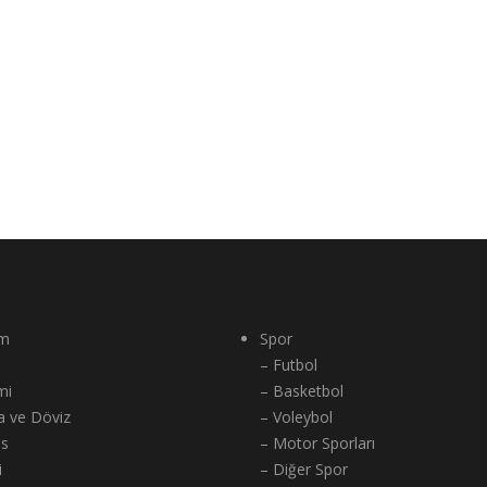
m
Spor
– Futbol
mi
– Basketbol
a ve Döviz
– Voleybol
ns
– Motor Sporları
i
– Diğer Spor