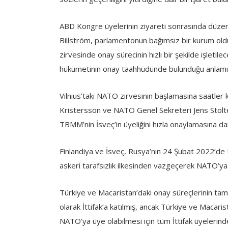
ABD Kongre üyelerinin ziyareti sonrasında düzenle
Billström, parlamentonun bağımsız bir kurum oldu
zirvesinde onay sürecinin hızlı bir şekilde işletile
hükümetinin onay taahhüdünde bulunduğu anlamın
Vilnius’taki NATO zirvesinin başlamasına saatler
Kristersson ve NATO Genel Sekreteri Jens Stolt
TBMM’nin İsveç’in üyeliğini hızla onaylamasına dair 
Finlandiya ve İsveç, Rusya’nın 24 Şubat 2022’de Uk
askeri tarafsızlık ilkesinden vazgeçerek NATO’y
Türkiye ve Macaristan’daki onay süreçlerinin tam
olarak İttifak’a katılmış, ancak Türkiye ve Macari
NATO’ya üye olabilmesi için tüm İttifak üyelerin