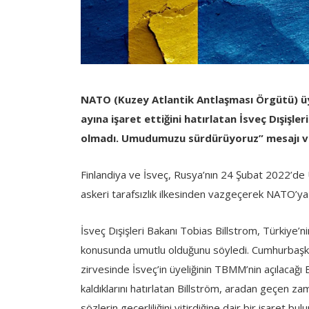
NATO (Kuzey Atlantik Antlaşması Örgütü) üy
ayına işaret ettiğini hatırlatan İsveç Dışişle
olmadı. Umudumuzu sürdürüyoruz” mesajı v
Finlandiya ve İsveç, Rusya’nın 24 Şubat 2022’de Uk
askeri tarafsızlık ilkesinden vazgeçerek NATO’y
İsveç Dışişleri Bakanı Tobias Billstrom, Türkiye’
konusunda umutlu olduğunu söyledi. Cumhurbaş
zirvesinde İsveç’in üyeliğinin TBMM’nin açılaca
kaldıklarını hatırlatan Billström, aradan geçen z
sözlerin geçerliliğini yitirdiğine dair bir işaret bu