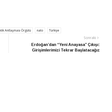
ntik Antlaşması Örgütü
nato
Türkiye
Sonraki
Sonraki
Haber
Erdoğan’dan “Yeni Anayasa” Çıkışı:
Girişimlerimizi Tekrar Başlatacağız