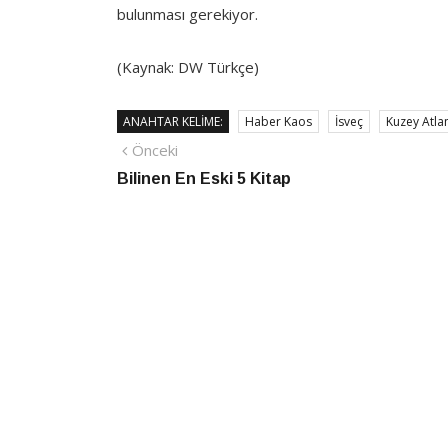
bulunması gerekiyor.
(Kaynak: DW Türkçe)
ANAHTAR KELIME:
Haber Kaos
İsveç
Kuzey Atla
Yazı
Önceki
Önceki
haber
Bilinen En Eski 5 Kitap
gezinmesi