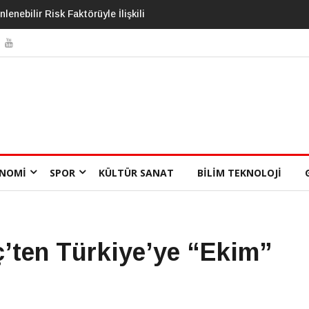
el Çöküş Riskini Ölçen Model
NOMI
SPOR
KÜLTÜR SANAT
BILIM TEKNOLOJI
ç’ten Türkiye’ye “Ekim”