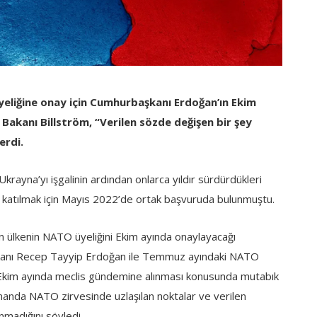
eliğine onay için Cumhurbaşkanı Erdoğan’ın Ekim
ri Bakanı Billström, “Verilen sözde değişen bir şey
erdi.
rayna’yı işgalinin ardından onlarca yıldır sürdürdükleri
a katılmak için Mayıs 2022’de ortak başvuruda bulunmuştu.
nin ülkenin NATO üyeliğini Ekim ayında onaylayacağı
kanı Recep Tayyip Erdoğan ile Temmuz ayındaki NATO
ğı Ekim ayında meclis gündemine alınması konusunda mutabık
amanda NATO zirvesinde uzlaşılan noktalar ve verilen
lunmadığını söyledi.