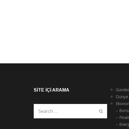
Günde
SITE İÇI ARAMA
Dünya
Ekono
– Bors
– Fina
– Enerj