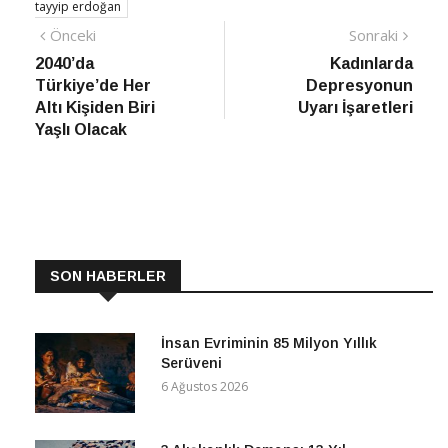
tayyip erdoğan
Yazı
Önceki
Sonra
Önceki
Sonraki
haber
Habe
2040’da
Kadınlarda
gezinmesi
Türkiye’de Her
Depresyonun
Altı Kişiden Biri
Uyarı İşaretleri
Yaşlı Olacak
SON HABERLER
İnsan Evriminin 85 Milyon Yıllık
Serüveni
6 Ağustos 2026