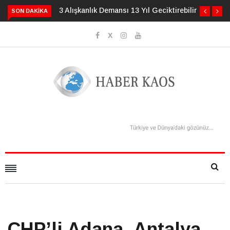
3 Alışkanlık Demansı 13 Yıl Geciktirebilir
SON DAKIKA
CHP’li Adana, Antalya