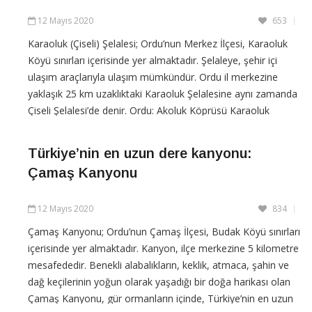
12 Mayıs 2020
653
Karaoluk (Çiseli) Şelalesi; Ordu’nun Merkez İlçesi, Karaoluk
Köyü sınırları içerisinde yer almaktadır. Şelaleye, şehir içi
ulaşım araçlarıyla ulaşım mümkündür. Ordu il merkezine
yaklaşık 25 km uzaklıktaki Karaoluk Şelalesine aynı zamanda
Çiseli Şelalesi’de denir. Ordu: Akoluk Köprüsü Karaoluk
Şelalesi (Çiseli Şelalesi) yaklaşık 10 metrelik bir
Türkiye’nin en uzun dere kanyonu:
CONTINUE READING
Çamaş Kanyonu
12 Mayıs 2020
834
Çamaş Kanyonu; Ordu’nun Çamaş İlçesi, Budak Köyü sınırları
içerisinde yer almaktadır. Kanyon, ilçe merkezine 5 kilometre
mesafededir. Benekli alabalıkların, keklik, atmaca, şahin ve
dağ keçilerinin yoğun olarak yaşadığı bir doğa harikası olan
Çamaş Kanyonu, gür ormanların içinde, Türkiye’nin en uzun