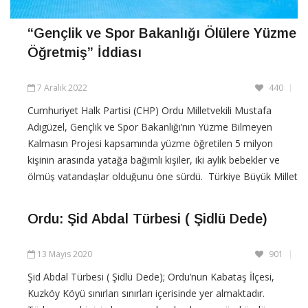
“Gençlik ve Spor Bakanlığı Ölülere Yüzme
Öğretmiş” İddiası
7 Aralık 2022
440
Cumhuriyet Halk Partisi (CHP) Ordu Milletvekili Mustafa
Adıgüzel, Gençlik ve Spor Bakanlığı’nın Yüzme Bilmeyen
Kalmasın Projesi kapsamında yüzme öğretilen 5 milyon
kişinin arasında yatağa bağımlı kişiler, iki aylık bebekler ve
ölmüş vatandaşlar olduğunu öne sürdü. Türkiye Büyük Millet
Meclisi’nde (TBMM) bütçe maratonu sürüyor. Gençlik
Ordu: Şid Abdal Türbesi ( Şidlü Dede)
CONTINUE READING
13 Mayıs 2020
901
Şid Abdal Türbesi ( Şidlü Dede); Ordu’nun Kabataş İlçesi,
Kuzköy Köyü sınırları sınırları içerisinde yer almaktadır.