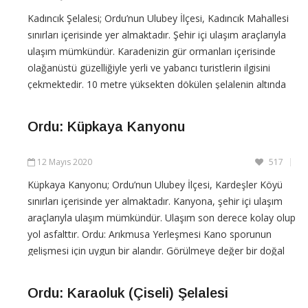
Kadıncık Şelalesi; Ordu’nun Ulubey İlçesi, Kadıncık Mahallesi
sınırları içerisinde yer almaktadır. Şehir içi ulaşım araçlarıyla
ulaşım mümkündür. Karadenizin gür ormanları içerisinde
olağanüstü güzelliğiyle yerli ve yabancı turistlerin ilgisini
çekmektedir. 10 metre yüksekten dökülen şelalenin altında
küçük bir göl oluşmuştur. suyu temiz ve
Ordu: Küpkaya Kanyonu
CONTINUE READING
12 Mayıs 2020
517
Küpkaya Kanyonu; Ordu’nun Ulubey İlçesi, Kardeşler Köyü
sınırları içerisinde yer almaktadır. Kanyona, şehir içi ulaşım
araçlarıyla ulaşım mümkündür. Ulaşım son derece kolay olup
yol asfalttır. Ordu: Arıkmusa Yerleşmesi Kano sporunun
gelişmesi için uygun bir alandır. Görülmeye değer bir doğal
güzelliğe sahiptir. Kanyonun kano sporuna açılması
Ordu: Karaoluk (Çiseli) Şelalesi
CONTINUE READING