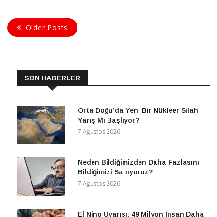
dere kanyonu olarak
Older Posts
CONTINUE READING
SON HABERLER
Orta Doğu’da Yeni Bir Nükleer Silah
Yarış Mı Başlıyor?
7 Ağustos 2026
Neden Bildiğimizden Daha Fazlasını
Bildiğimizi Sanıyoruz?
7 Ağustos 2026
El Nino Uyarısı: 49 Milyon İnsan Daha