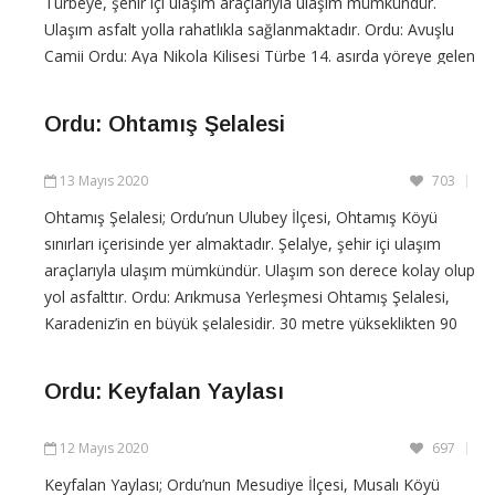
Türbeye, şehir içi ulaşım araçlarıyla ulaşım mümkündür.
Ulaşım asfalt yolla rahatlıkla sağlanmaktadır. Ordu: Avuşlu
Camii Ordu: Aya Nikola Kilisesi Türbe 14. asırda yöreye gelen
Türklerden Şid Abdal’a aittir. Yörenin
Ordu: Ohtamış Şelalesi
CONTINUE READING
13 Mayıs 2020
703
Ohtamış Şelalesi; Ordu’nun Ulubey İlçesi, Ohtamış Köyü
sınırları içerisinde yer almaktadır. Şelalye, şehir içi ulaşım
araçlarıyla ulaşım mümkündür. Ulaşım son derece kolay olup
yol asfalttır. Ordu: Arıkmusa Yerleşmesi Ohtamış Şelalesi,
Karadeniz’in en büyük şelalesidir. 30 metre yükseklikten 90
derecelik bir eğim ile dökülmektedir. Ordu: Aya
Ordu: Keyfalan Yaylası
CONTINUE READING
12 Mayıs 2020
697
Keyfalan Yaylası; Ordu’nun Mesudiye İlçesi, Musalı Köyü