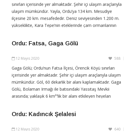
sınırları içerisinde yer almaktadır. Şehir içi ulaşım araçlarıyla
ulaşım mümkündür. Yayla, Ordu’ya 134 km. Mesudiye
ilçesine 20 km. mesafededir. Deniz seviyesinden 1.200 m.
yükseklikte, Kara Tepe’nin eteklerinde çam ormanlarının
içerisinde çimlerle kaplı açık alanlarda kurulu bulunan
Ordu: Fatsa, Gaga Gölü
CONTINUE READING
12 Mayıs 2020
588
Gaga Gölü; Ordu’nun Fatsa İlçesi, Örencik Köyü sınırları
içerisinde yer almaktadır. Şehir içi ulaşım araçlarıyla ulaşım
mümkündür. Göl, 60 dekarlık bir alanı kaplamaktadır. Gaga
Gölü, Bolaman Irmağı ile batısındaki Yassıtaş Mevkii
arasında; yaklaşık 6 km²’’lik bir alanı etkileyen heyelan
sonucu,yapıyı oluşturan üst Kretase Flisleri yüzeyinde
Ordu: Kadıncık Şelalesi
CONTINUE READING
12 Mayıs 2020
640