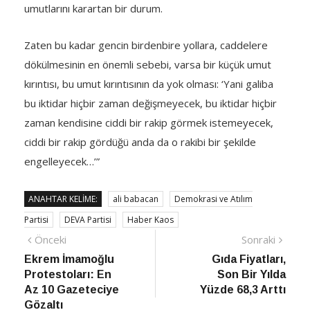
umutlarını karartan bir durum.
Zaten bu kadar gencin birdenbire yollara, caddelere
dökülmesinin en önemli sebebi, varsa bir küçük umut
kırıntısı, bu umut kırıntısının da yok olması: ‘Yani galiba
bu iktidar hiçbir zaman değişmeyecek, bu iktidar hiçbir
zaman kendisine ciddi bir rakip görmek istemeyecek,
ciddi bir rakip gördüğü anda da o rakibi bir şekilde
engelleyecek…’”
ANAHTAR KELIME:
ali babacan
Demokrasi ve Atılım
Partisi
DEVA Partisi
Haber Kaos
Yazı
Önceki
Sonra
Önceki
Sonraki
haber
Habe
Ekrem İmamoğlu
Gıda Fiyatları,
gezinmesi
Protestoları: En
Son Bir Yılda
Az 10 Gazeteciye
Yüzde 68,3 Arttı
Gözaltı