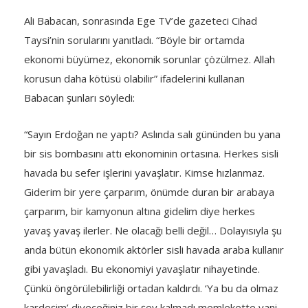
Ali Babacan, sonrasında Ege TV’de gazeteci Cihad
Taysi’nin sorularını yanıtladı. “Böyle bir ortamda
ekonomi büyümez, ekonomik sorunlar çözülmez. Allah
korusun daha kötüsü olabilir” ifadelerini kullanan
Babacan şunları söyledi:
“Sayın Erdoğan ne yaptı? Aslında salı gününden bu yana
bir sis bombasını attı ekonominin ortasına. Herkes sisli
havada bu sefer işlerini yavaşlatır. Kimse hızlanmaz.
Giderim bir yere çarparım, önümde duran bir arabaya
çarparım, bir kamyonun altına gidelim diye herkes
yavaş yavaş ilerler. Ne olacağı belli değil… Dolayısıyla şu
anda bütün ekonomik aktörler sisli havada araba kullanır
gibi yavaşladı. Bu ekonomiyi yavaşlatır nihayetinde.
Çünkü öngörülebilirliği ortadan kaldırdı. ‘Ya bu da olmaz
kardeşim’ diyeceğiniz bir şey kalmadı memlekette yani.