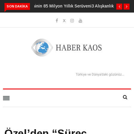
3 Alışkanlık Demansı 13 Yıl Geciktirebilir
SON DAKIKA
Özel’den “Süreç