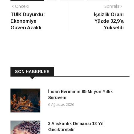
Yazı
Önceki
Sonra
Önceki
Sonraki
haber
Habe
TÜİK Duyurdu:
İşsizlik Oranı
gezinmesi
Ekonomiye
Yüzde 32,9’a
Güven Azaldı
Yükseldi
SON HABERLER
İnsan Evriminin 85 Milyon Yıllık
Serüveni
6 Ağustos 2026
3 Alışkanlık Demansı 13 Yıl
Geciktirebilir