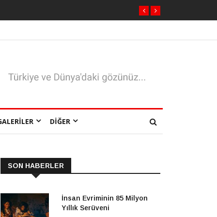
GALERILER
DIĞER
SON HABERLER
İnsan Evriminin 85 Milyon
Yıllık Serüveni