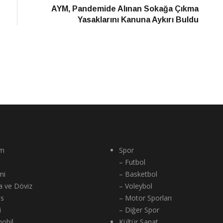
Haber
AYM, Pandemide Alınan Sokağa Çıkma
Yasaklarını Kanuna Aykırı Buldu
m
Spor
– Futbol
mi
– Basketbol
a ve Döviz
– Voleybol
ns
– Motor Sporları
i
– Diğer Spor
obil
Kültür Sanat