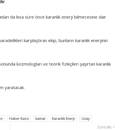
lir
sanları da kısa süre önce karanlık enerji bilmecesine dair
aradelikleri karşılaştıran ekip, bunların karanlık enerjinin
onunda kozmologları ve teorik fizikçileri şaşırtan karanlık
m yaratacak.
en
Haber Kaos
kainat
Karanlık Enerji
Uzay
Sonraki
Sonraki