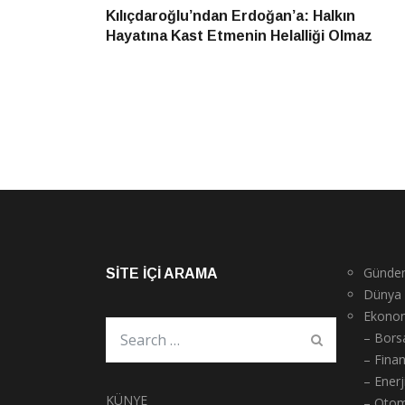
haber
Kılıçdaroğlu’ndan Erdoğan’a: Halkın
gezinmesi
Hayatına Kast Etmenin Helalliği Olmaz
Günde
SITE İÇI ARAMA
Dünya
Ekono
– Bors
– Fina
– Enerj
KÜNYE
– Otom