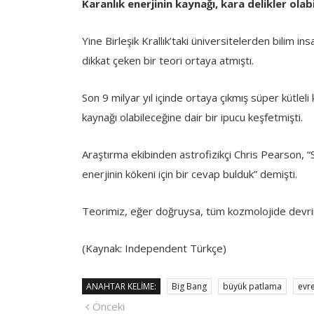
Karanlık enerjinin kaynağı, kara delikler olabi
Yine Birleşik Krallık’taki üniversitelerden bilim in
dikkat çeken bir teori ortaya atmıştı.
Son 9 milyar yıl içinde ortaya çıkmış süper kütleli k
kaynağı olabileceğine dair bir ipucu keşfetmişti.
Araştırma ekibinden astrofizikçi Chris Pearson, “S
enerjinin kökeni için bir cevap bulduk” demişti.
Teorimiz, eğer doğruysa, tüm kozmolojide devri
(Kaynak: Independent Türkçe)
ANAHTAR KELIME:
Big Bang
büyük patlama
evr
Yazı
Önceki
Önceki