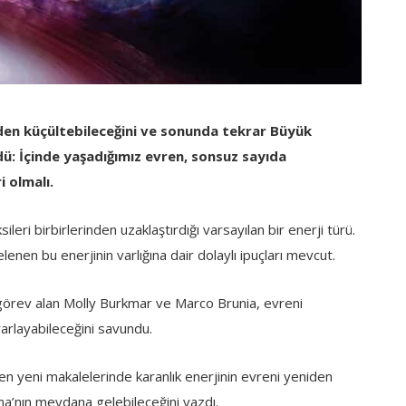
niden küçültebileceğini ve sonunda tekrar Büyük
ü: İçinde yaşadığımız evren, sonsuz sayıda
i olmalı.
sileri birbirlerinden uzaklaştırdığı varsayılan bir enerji türü.
enen bu enerjinin varlığına dair dolaylı ipuçları mevcut.
e görev alan Molly Burkmar ve Marco Brunia, evreni
arlayabileceğini savundu.
en yeni makalelerinde karanlık enerjinin evreni yeniden
a’nın meydana gelebileceğini yazdı.