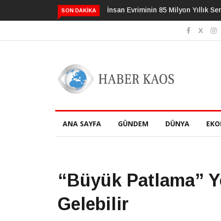
n Evriminin 85 Milyon Yıllık Serüveni
3 Alışkanlık Demansı 13 Yıl
SON DAKIKA
Geciktirebilir
ANA SAYFA
GÜNDEM
DÜNYA
EKO
“Büyük Patlama” Y
Gelebilir