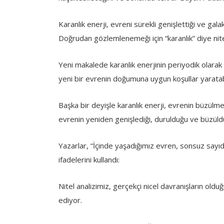
Karanlık enerji, evreni sürekli genişlettiği ve galak
Doğrudan gözlemlenemeği için “karanlık” diye nitel
Yeni makalede karanlık enerjinin periyodik olara
yeni bir evrenin doğumuna uygun koşullar yaratabi
Başka bir deyişle karanlık enerji, evrenin büzülm
evrenin yeniden genişlediği, durulduğu ve büzüld
Yazarlar, “İçinde yaşadığımız evren, sonsuz sayıda
ifadelerini kullandı:
Nitel analizimiz, gerçekçi nicel davranışların oldu
ediyor.