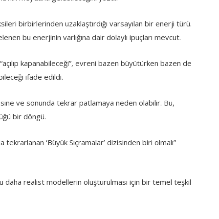
sileri birbirlerinden uzaklaştırdığı varsayılan bir enerji türü.
enen bu enerjinin varlığına dair dolaylı ipuçları mevcut.
k “açılıp kapanabileceği”, evreni bazen büyütürken bazen de
leceği ifade edildi.
esine ve sonunda tekrar patlamaya neden olabilir. Bu,
üğü bir döngü.
 tekrarlanan ‘Büyük Sıçramalar’ dizisinden biri olmalı”
ğu daha realist modellerin oluşturulması için bir temel teşkil