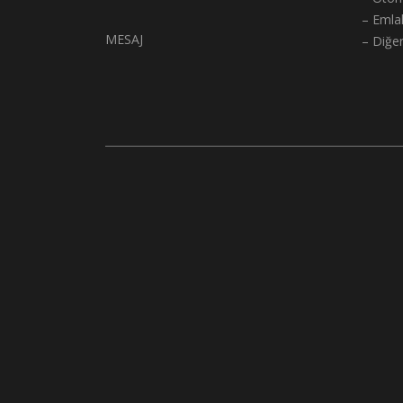
– Emla
MESAJ
– Diğe