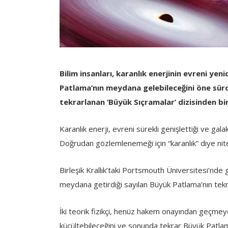
Bilim insanları, karanlık enerjinin evreni ye
Patlama’nın meydana gelebileceğini öne sürd
tekrarlanan ‘Büyük Sıçramalar’ dizisinden bir
Karanlık enerji, evreni sürekli genişlettiği ve galak
Doğrudan gözlemlenemeği için “karanlık” diye nitel
Birleşik Krallık’taki Portsmouth Üniversitesi’nd
meydana getirdiği sayılan Büyük Patlama’nın tekr
İki teorik fizikçi, henüz hakem onayından geçmey
küçültebileceğini ve sonunda tekrar Büyük Patlam