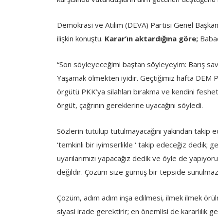
Demokrasi ve Atılım (DEVA) Partisi Genel Başkanı
ilişkin konuştu.
Karar’ın aktardığına göre;
Babac
“Son söyleyeceğimi baştan söyleyeyim: Barış savaş
Yaşamak ölmekten iyidir. Geçtiğimiz hafta DEM Par
örgütü PKK’ya silahları bırakma ve kendini feshe
örgüt, çağrının gereklerine uyacağını söyledi.
Sözlerin tutulup tutulmayacağını yakından takip e
‘temkinli bir iyimserlikle ‘ takip edeceğiz dedik;
uyarılarımızı yapacağız dedik ve öyle de yapıyoru
değildir. Çözüm size gümüş bir tepside sunulmaz
Çözüm, adım adım inşa edilmesi, ilmek ilmek örülme
siyasi irade gerektirir; en önemlisi de kararlılık ger