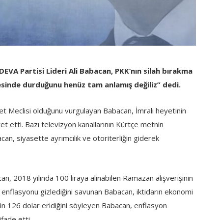
DEVA Partisi Lideri Ali Babacan, PKK’nın silah bırakma
eresinde durduğunu henüz tam anlamış değiliz” dedi.
t Meclisi olduğunu vurgulayan Babacan, İmralı heyetinin
et etti. Bazı televizyon kanallarının Kürtçe metnin
, siyasette ayrımcılık ve otoriterliğin giderek
an, 2018 yılında 100 liraya alınabilen Ramazan alışverişinin
ek enflasyonu gizlediğini savunan Babacan, iktidarın ekonomi
inin 126 dolar eridiğini söyleyen Babacan, enflasyon
fade etti.