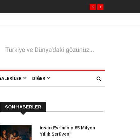
GALERILER
DIĞER
SON HABERLER
İnsan Evriminin 85 Milyon
Yıllık Serüveni