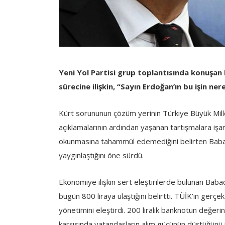
Yeni Yol Partisi grup toplantısında konuşan 
sürecine ilişkin, “Sayın Erdoğan’ın bu işin n
Kürt sorununun çözüm yerinin Türkiye Büyük Mille
açıklamalarının ardından yaşanan tartışmalara işar
okunmasına tahammül edemediğini belirten Babacan
yaygınlaştığını öne sürdü.
Ekonomiye ilişkin sert eleştirilerde bulunan Babac
bugün 800 liraya ulaştığını belirtti. TÜİK’in gerç
yönetimini eleştirdi. 200 liralık banknotun değer
karşısında vatandaşların alım gücünün düştüğünü i