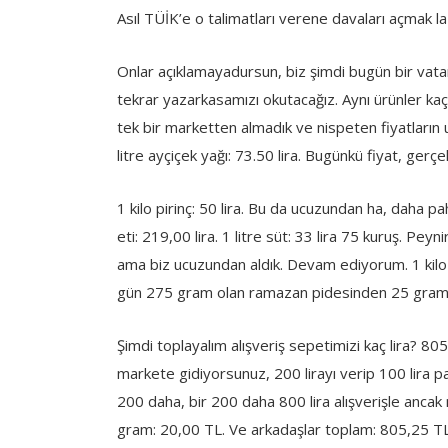
Asıl TÜİK’e o talimatları verene davaları açmak 
Onlar açıklamayadursun, biz şimdi bugün bir vata
tekrar yazarkasamızı okutacağız. Aynı ürünler kaç l
tek bir marketten almadık ve nispeten fiyatların 
litre ayçiçek yağı: 73.50 lira. Bugünkü fiyat, gerçe
1 kilo pirinç: 50 lira. Bu da ucuzundan ha, daha pa
eti: 219,00 lira. 1 litre süt: 33 lira 75 kuruş. Pey
ama biz ucuzundan aldık. Devam ediyorum. 1 kilo 
gün 275 gram olan ramazan pidesinden 25 gram ç
Şimdi toplayalım alışveriş sepetimizi kaç lira? 805
markete gidiyorsunuz, 200 lirayı verip 100 lira p
200 daha, bir 200 daha 800 lira alışverişle ancak
gram: 20,00 TL. Ve arkadaşlar toplam: 805,25 TL