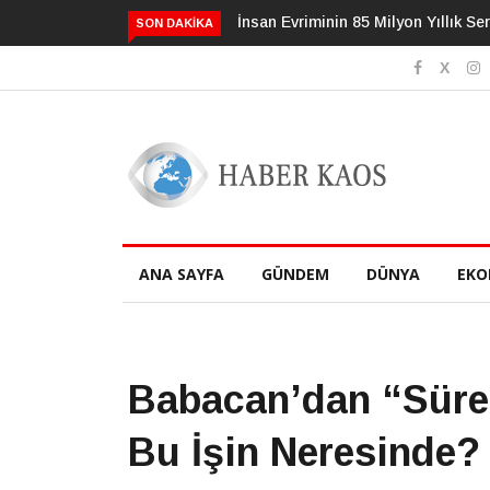
3 Alışkanlık Demansı 13 Yıl Geciktir
SON DAKIKA
ANA SAYFA
GÜNDEM
DÜNYA
EKO
Babacan’dan “Süreç
Bu İşin Neresinde?