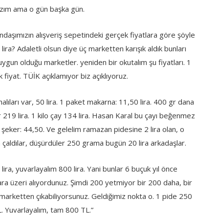
lazım ama o gün başka gün.
ndaşımızın alışveriş sepetindeki gerçek fiyatlara göre şöyle
ira? Adaletli olsun diye üç marketten karışık aldık bunları
uygun olduğu marketler. yeniden bir okutalım şu fiyatları. 1
k fiyat. TÜİK açıklamıyor biz açıklıyoruz.
halıları var, 50 lira. 1 paket makarna: 11,50 lira. 400 gr dana
nir 219 lira. 1 kilo çay 134 lira. Hasan Karal bu çayı beğenmez
şeker: 44,50. Ve gelelim ramazan pidesine 2 lira olan, o
aldılar, düşürdüler 250 grama bugün 20 lira arkadaşlar.
 lira, yuvarlayalım 800 lira. Yani bunlar 6 buçuk yıl önce
ara üzeri alıyordunuz. Şimdi 200 yetmiyor bir 200 daha, bir
 marketten çıkabiliyorsunuz. Geldiğimiz nokta o. 1 pide 250
. Yuvarlayalım, tam 800 TL.”