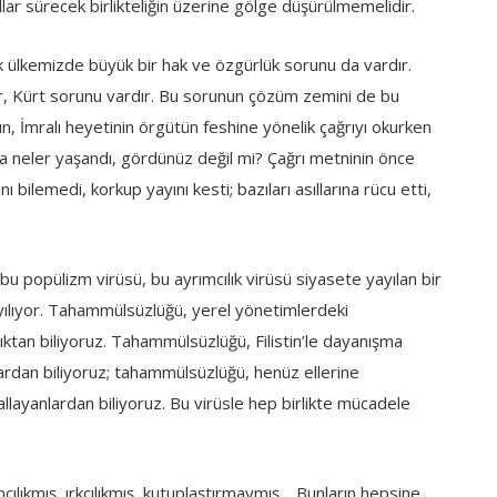
ıllar sürecek birlikteliğin üzerine gölge düşürülmemelidir.
k ülkemizde büyük bir hak ve özgürlük sorunu da vardır.
ır, Kürt sorunu vardır. Bu sorunun çözüm zemini de bu
akın, İmralı heyetinin örgütün feshine yönelik çağrıyı okurken
da neler yaşandı, gördünüz değil mi? Çağrı metninin önce
ı bilemedi, korkup yayını kesti; bazıları asıllarına rücu etti,
 bu popülizm virüsü, bu ayrımcılık virüsü siyasete yayılan bir
ayılıyor. Tahammülsüzlüğü, yerel yönetimlerdeki
ıktan biliyoruz. Tahammülsüzlüğü, Filistin’le dayanışma
rdan biliyoruz; tahammülsüzlüğü, henüz ellerine
allayanlardan biliyoruz. Bu virüsle hep birlikte mücadele
ımcılıkmış, ırkçılıkmış, kutuplaştırmaymış… Bunların hepsine