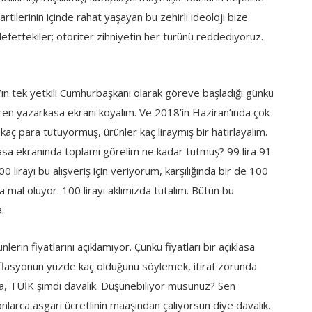
rtilerinin içinde rahat yaşayan bu zehirli ideoloji bize
lefettekiler; otoriter zihniyetin her türünü reddediyoruz.
’ın tek yetkili Cumhurbaşkanı olarak göreve başladığı günkü
eren yazarkasa ekranı koyalım. Ve 2018’in Haziran’ında çok
 kaç para tutuyormuş, ürünler kaç liraymış bir hatırlayalım.
kasa ekranında toplamı görelim ne kadar tutmuş? 99 lira 91
 lirayı bu alışveriş için veriyorum, karşılığında bir de 100
 mal oluyor. 100 lirayı aklımızda tutalım. Bütün bu
.
erin fiyatlarını açıklamıyor. Çünkü fiyatları bir açıklasa
enflasyonun yüzde kaç olduğunu söylemek, itiraf zorunda
 ya, TÜİK şimdi davalık. Düşünebiliyor musunuz? Sen
nlarca asgari ücretlinin maaşından çalıyorsun diye davalık.