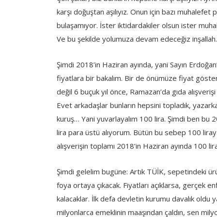
karşı doğuştan aşılıyız. Onun için bazı muhalefet pa
bulaşamıyor. İster iktidardakiler olsun ister muha
Ve bu şekilde yolumuza devam edeceğiz inşallah.
Şimdi 2018’in Haziran ayında, yani Sayın Erdoğan
fiyatlara bir bakalım. Bir de önümüze fiyat göst
değil 6 buçuk yıl önce, Ramazan’da gıda alışverişi
Evet arkadaşlar bunların hepsini topladık, yazar
kuruş… Yani yuvarlayalım 100 lira. Şimdi ben bu 200
lira para üstü alıyorum. Bütün bu sebep 100 liraya
alışverişin toplamı 2018’in Haziran ayında 100 lira
Şimdi gelelim bugüne: Artık TÜİK, sepetindeki ürünl
foya ortaya çıkacak. Fiyatları açıklarsa, gerçek 
kalacaklar. İlk defa devletin kurumu davalık oldu
milyonlarca emeklinin maaşından çaldın, sen milyo