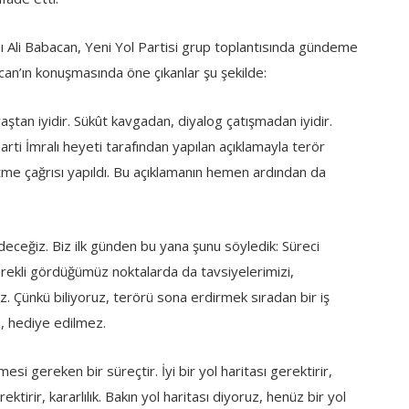
 Ali Babacan, Yeni Yol Partisi grup toplantısında gündeme
an’ın konuşmasında öne çıkanlar şu şekilde:
tan iyidir. Sükût kavgadan, diyalog çatışmadan iyidir.
ti İmralı heyeti tarafından yapılan açıklamayla terör
tme çağrısı yapıldı. Bu açıklamanın hemen ardından da
deceğiz. Biz ilk günden bu yana şunu söyledik: Süreci
 gerekli gördüğümüz noktalarda da tavsiyelerimizi,
z. Çünkü biliyoruz, terörü sona erdirmek sıradan bir iş
, hediye edilmez.
si gereken bir süreçtir. İyi bir yol haritası gerektirir,
ektirir, kararlılık. Bakın yol haritası diyoruz, henüz bir yol