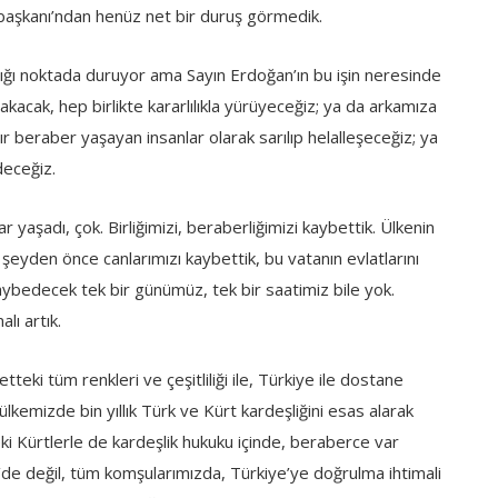
rbaşkanı’ndan henüz net bir duruş görmedik.
lattığı noktada duruyor ama Sayın Erdoğan’ın bu işin neresinde
kacak, hep birlikte kararlılıkla yürüyeceğiz; ya da arkamıza
ldır beraber yaşayan insanlar olarak sarılıp helalleşeceğiz; ya
deceğiz.
yaşadı, çok. Birliğimizi, beraberliğimizi kaybettik. Ülkenin
eyden önce canlarımızı kaybettik, bu vatanın evlatlarını
aybedecek tek bir günümüz, tek bir saatimiz bile yok.
lı artık.
etteki tüm renkleri ve çeşitliliği ile, Türkiye ile dostane
 ülkemizde bin yıllık Türk ve Kürt kardeşliğini esas alarak
i Kürtlerle de kardeşlik hukuku içinde, beraberce var
’de değil, tüm komşularımızda, Türkiye’ye doğrulma ihtimali