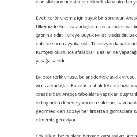
olan silahların hepsi terk edilmeli, daha nice bin y
Evet, terör ülkemiz için büyük bir sorundur. Anca
Ülkemizde Kürt vatandaşlarımızın sorunları vard
çatının altıdır, Türkiye Büyük Millet Meclisidir. B
dahi bu sorun ayyuka çıktı. Televizyon kanalların
Kürtçesi okununca afalladılar. Bazıları ne yapacağın
yasağa sarıldı.
Bu otoriterlik virüsü, bu antidemokratiklik virüsü,
virüs arkadaşlar. Bu virüs muhalefete de hızla y
icraatlardan; Arapça tabelalara yaptıkları düşmanl
mitinginden dönene yumrukla saldıranı, savunanla
geçirmedikleri sopayı her fırsatta sığınmacılara s
etmemiz gerekiyor.
Çok şükür, biz bunların hepsine karşı aşılıyız. Ayr