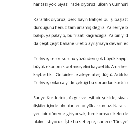
haritası yok. Siyasi irade diyoruz, ülkenin Cumhu
Kararlılık diyoruz, belki Sayın Bahçeli bu işi baş
durduğunu henüz tam anlamış değiliz. Ya ileriye ba
bakıp, yalpalayıp, bu fırsatı kaçıracağız. Ya bin yı
da çeşit çeşit bahane üretip ayrışmaya devam e
Türkiye, terör sorunu yüzünden çok büyük kayıplar 
büyük ekonomik potansiyelini kaybettik. Ama her ş
kaybettik… On binlerce aileye ateş düştü. Artık k
Türkiye, onlarca yıldır çektiği bu sorundan kurtulma
Suriye Kürtlerinin, özgür ve eşit bir şekilde, siyas
ilişkiler içinde olmaları en büyük arzumuz. Nasıl ki
yeni bir döneme giriyorsak, tüm komşu ülkelerdek
olalım istiyoruz. İşte bu sebeple, sadece Türkiye