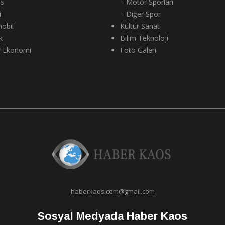
ns
– Motor Sporları
i
– Diğer Spor
obil
Kültür Sanat
k
Bilim Teknoloji
r Ekonomi
Foto Galeri
haberkaos.com@gmail.com
Sosyal Medyada Haber Kaos