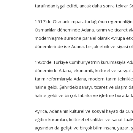
tarafından işgal edildi, ancak daha sonra tekrar S
1517’de Osmanlı İmparatorluğu’nun egemenliğin
Osmanlılar döneminde Adana, tarım ve ticaret alan
modernleşme sürecine paralel olarak Avrupa etki
dönemlerinde ise Adana, birçok etnik ve siyasi olay
1920’de Türkiye Cumhuriyeti’nin kurulmasıyla Ad
döneminde Adana, ekonomik, kültürel ve sosyal a
tarım reformlarıyla Adana, modern tarım teknikle
haline geldi. Şehirdeki sanayi, ticaret ve ulaşım d
haline geldi ve birçok fabrika ve işletme burada 
Ayrıca, Adana’nın kültürel ve sosyal hayatı da C
eğitim kurumları, kültürel etkinlikler ve sanat faa
açısından da gelişti ve birçok bilim insanı, yazar, 