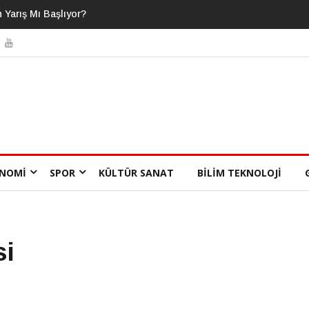
asını Bildiğimizi
NOMI
SPOR
KÜLTÜR SANAT
BILIM TEKNOLOJI
si