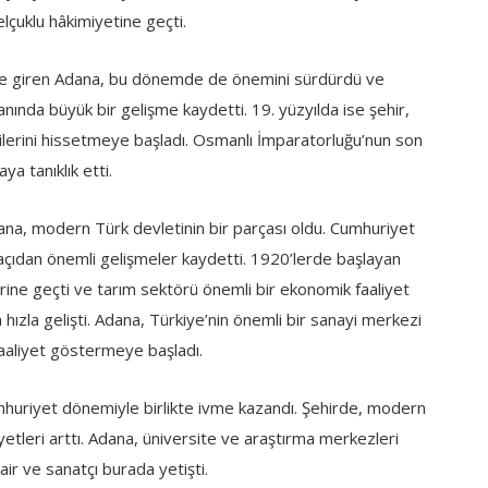
elçuklu hâkimiyetine geçti.
e giren Adana, bu dönemde de önemini sürdürdü ve
ında büyük bir gelişme kaydetti. 19. yüzyılda ise şehir,
lerini hissetmeye başladı. Osmanlı İmparatorluğu’nun son
a tanıklık etti.
ana, modern Türk devletinin bir parçası oldu. Cumhuriyet
çıdan önemli gelişmeler kaydetti. 1920’lerde başlayan
rine geçti ve tarım sektörü önemli bir ekonomik faaliyet
a hızla gelişti. Adana, Türkiye’nin önemli bir sanayi merkezi
faaliyet göstermeye başladı.
umhuriyet dönemiyle birlikte ivme kazandı. Şehirde, modern
liyetleri arttı. Adana, üniversite ve araştırma merkezleri
şair ve sanatçı burada yetişti.