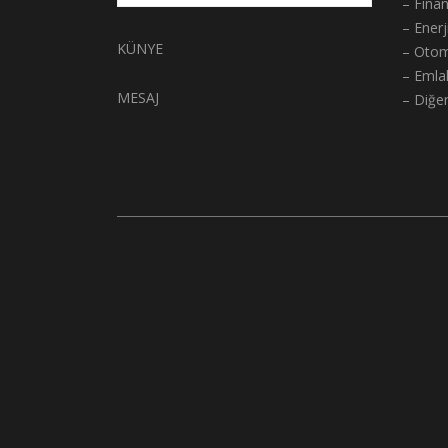
– Fina
– Enerj
KÜNYE
– Otom
– Emla
MESAJ
– Diğe