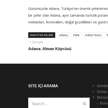
Günümüzde Adana, Türkiye’nin önemli şehirlerinden 
bir şehir olan Adana, aynı zamanda turistik potansi
mekanları, festivalleri, doğal güzellikleri ve gast
ANAHTAR KELIME:
adana
Feke
Haber Kaos
Yazı
Önceki
Önceki
haber
Adana: Alman Köprüsü
gezinmesi
Günde
SITE İÇI ARAMA
Dünya
Ekono
– Bors