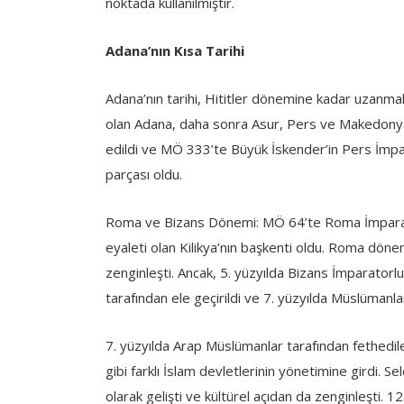
noktada kullanılmıştır.
Adana’nın Kısa Tarihi
Adana’nın tarihi, Hititler dönemine kadar uzanmak
olan Adana, daha sonra Asur, Pers ve Makedonya 
edildi ve MÖ 333’te Büyük İskender’in Pers İmpa
parçası oldu.
Roma ve Bizans Dönemi: MÖ 64’te Roma İmparato
eyaleti olan Kilikya’nın başkenti oldu. Roma döne
zenginleşti. Ancak, 5. yüzyılda Bizans İmparatorl
tarafından ele geçirildi ve 7. yüzyılda Müslümanlar
7. yüzyılda Arap Müslümanlar tarafından fethedil
gibi farklı İslam devletlerinin yönetimine girdi.
olarak gelişti ve kültürel açıdan da zenginleşti. 12