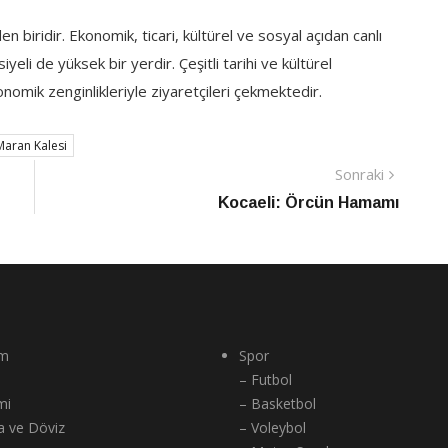
biridir. Ekonomik, ticari, kültürel ve sosyal açıdan canlı
yeli de yüksek bir yerdir. Çeşitli tarihi ve kültürel
ronomik zenginlikleriyle ziyaretçileri çekmektedir.
Maran Kalesi
Sonraki
Sonraki
Haber
Kocaeli: Örcün Hamamı
m
Spor
– Futbol
mi
– Basketbol
a ve Döviz
– Voleybol