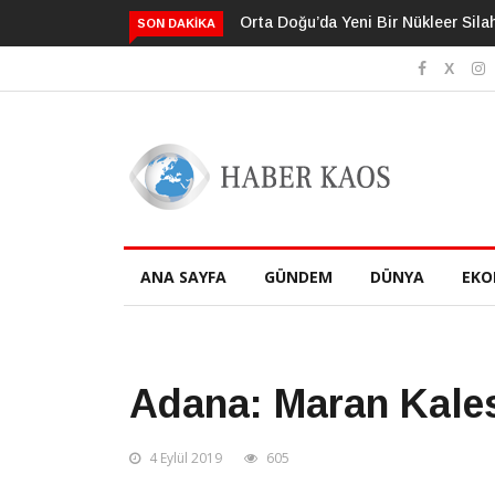
i Bir Nükleer Silah Yarış Mı Başlıyor?
Neden Bildiğimizden Daha Fazl
SON DAKIKA
Sanıyoruz?
ANA SAYFA
GÜNDEM
DÜNYA
EKO
Adana: Maran Kale
4 Eylül 2019
605