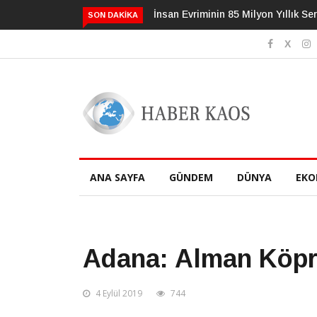
an Evriminin 85 Milyon Yıllık Serüveni
3 Alışkanlık Demansı 13 Yıl
SON DAKIKA
Geciktirebilir
ANA SAYFA
GÜNDEM
DÜNYA
EKO
Adana: Alman Köp
4 Eylül 2019
744