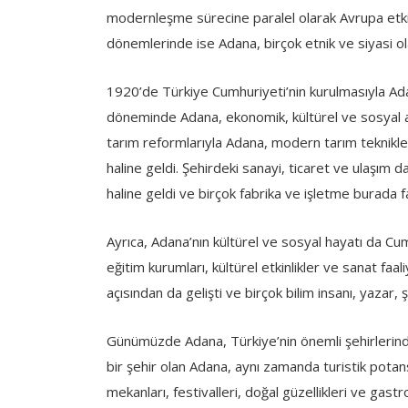
modernleşme sürecine paralel olarak Avrupa etki
dönemlerinde ise Adana, birçok etnik ve siyasi olay
1920’de Türkiye Cumhuriyeti’nin kurulmasıyla Ad
döneminde Adana, ekonomik, kültürel ve sosyal a
tarım reformlarıyla Adana, modern tarım teknikle
haline geldi. Şehirdeki sanayi, ticaret ve ulaşım d
haline geldi ve birçok fabrika ve işletme burada 
Ayrıca, Adana’nın kültürel ve sosyal hayatı da C
eğitim kurumları, kültürel etkinlikler ve sanat faa
açısından da gelişti ve birçok bilim insanı, yazar, 
Günümüzde Adana, Türkiye’nin önemli şehirlerinden 
bir şehir olan Adana, aynı zamanda turistik potansi
mekanları, festivalleri, doğal güzellikleri ve gast