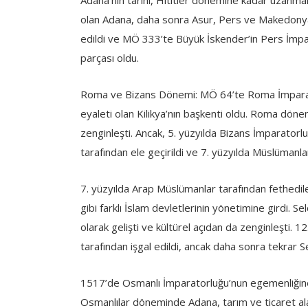
Adana’nın tarihi, Hititler dönemine kadar uzanmak
olan Adana, daha sonra Asur, Pers ve Makedonya 
edildi ve MÖ 333’te Büyük İskender’in Pers İmpa
parçası oldu.
Roma ve Bizans Dönemi: MÖ 64’te Roma İmparato
eyaleti olan Kilikya’nın başkenti oldu. Roma döne
zenginleşti. Ancak, 5. yüzyılda Bizans İmparatorl
tarafından ele geçirildi ve 7. yüzyılda Müslümanlar
7. yüzyılda Arap Müslümanlar tarafından fethedil
gibi farklı İslam devletlerinin yönetimine girdi.
olarak gelişti ve kültürel açıdan da zenginleşti. 12
tarafından işgal edildi, ancak daha sonra tekrar S
1517’de Osmanlı İmparatorluğu’nun egemenliğin
Osmanlılar döneminde Adana, tarım ve ticaret alan