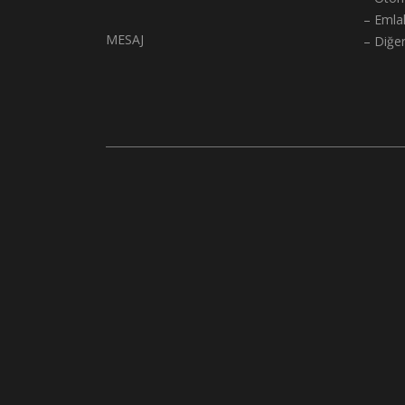
– Emla
MESAJ
– Diğe