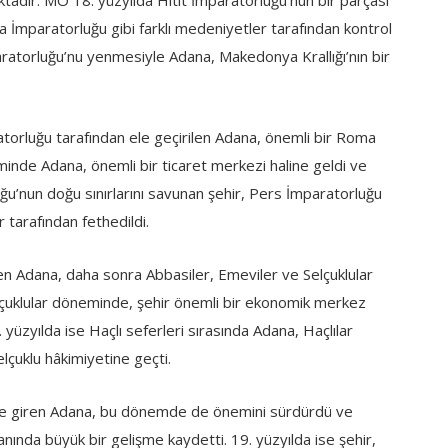
tadır. MÖ 18. yüzyılda Hitit İmparatorluğu’nun bir parçası
İmparatorluğu gibi farklı medeniyetler tarafından kontrol
ratorluğu’nu yenmesiyle Adana, Makedonya Krallığı’nın bir
rluğu tarafından ele geçirilen Adana, önemli bir Roma
minde Adana, önemli bir ticaret merkezi haline geldi ve
uğu’nun doğu sınırlarını savunan şehir, Pers İmparatorluğu
 tarafından fethedildi.
en Adana, daha sonra Abbasiler, Emeviler ve Selçuklular
 Selçuklular döneminde, şehir önemli bir ekonomik merkez
. yüzyılda ise Haçlı seferleri sırasında Adana, Haçlılar
elçuklu hâkimiyetine geçti.
e giren Adana, bu dönemde de önemini sürdürdü ve
ında büyük bir gelişme kaydetti. 19. yüzyılda ise şehir,