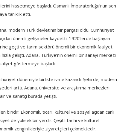
lerini hissetmeye başladı. Osmanlı İmparatorluğu’nun son
a tanıklık etti.
ana, modern Türk devletinin bir parçası oldu. Cumhuriyet
çıdan önemli gelişmeler kaydetti. 1920’lerde başlayan
rine geçti ve tarım sektörü önemli bir ekonomik faaliyet
a hızla gelişti. Adana, Türkiye’nin önemli bir sanayi merkezi
faaliyet göstermeye başladı.
umhuriyet dönemiyle birlikte ivme kazandı. Şehirde, modern
liyetleri arttı. Adana, üniversite ve araştırma merkezleri
şair ve sanatçı burada yetişti.
biridir. Ekonomik, ticari, kültürel ve sosyal açıdan canlı
yeli de yüksek bir yerdir. Çeşitli tarihi ve kültürel
ronomik zenginlikleriyle ziyaretçileri çekmektedir.