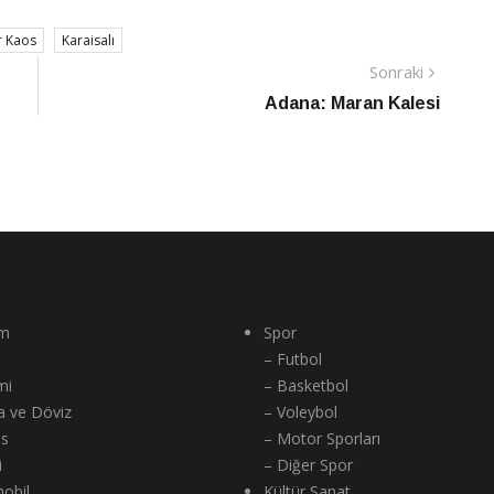
 Kaos
Karaisalı
Sonraki
Sonraki
Haber
Adana: Maran Kalesi
m
Spor
– Futbol
mi
– Basketbol
a ve Döviz
– Voleybol
ns
– Motor Sporları
i
– Diğer Spor
obil
Kültür Sanat