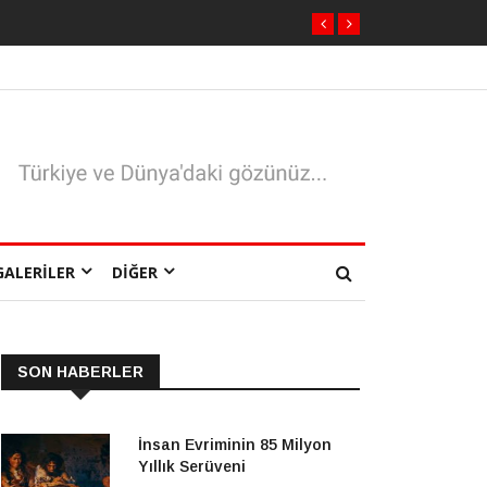
GALERILER
DIĞER
SON HABERLER
İnsan Evriminin 85 Milyon
Yıllık Serüveni