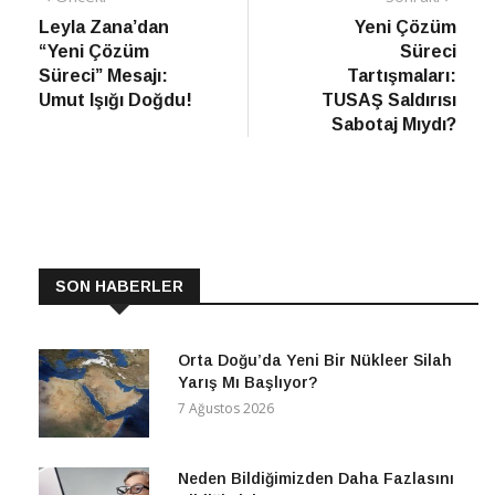
haber
Habe
Leyla Zana’dan
Yeni Çözüm
gezinmesi
“Yeni Çözüm
Süreci
Süreci” Mesajı:
Tartışmaları:
Umut Işığı Doğdu!
TUSAŞ Saldırısı
Sabotaj Mıydı?
SON HABERLER
Orta Doğu’da Yeni Bir Nükleer Silah
Yarış Mı Başlıyor?
7 Ağustos 2026
Neden Bildiğimizden Daha Fazlasını