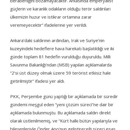
beraberliğini bozamayacaktır. Arkasında emperyalist
güçlerin ve karanlık odakların olduğu terör saldırıları
ülkemizin huzur ve istikrar ortamına zarar
veremeyecektir” ifadelerine yer verildi.
Ankara’daki saldırının ardından, Irak ve Suriye’nin
kuzeyindeki hedeflere hava harekatı başlatıldığı ve iki
günde toplam 81 hedefin vurulduğu duyuruldu. Milli
Savunma Bakanlığı’ndan (MSB) yapılan açıklamalarda
“2’si üst düzey olmak üzere 59 terörist etkisiz hale
getirilmiştir” ifadesi yer aldı.
PKK, Perşembe günü yaptığı bir açıklamada bir süredir
gündemi meşgul eden “yeni çözüm süreci”ne dair bir
açıklamada bulunmuştu. Bu açıklamada saldırı direkt
olarak üstlenilmemiş, ve “Kürt halkı bütün yapılarıyla ve
bileşenleriyle Önder Apo’nun geliştireceği süreci esas