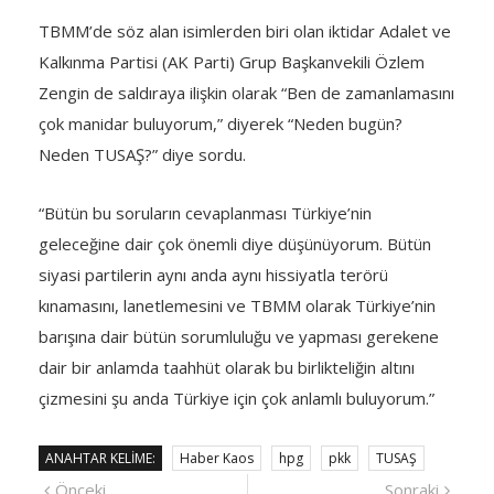
TBMM’de söz alan isimlerden biri olan iktidar Adalet ve
Kalkınma Partisi (AK Parti) Grup Başkanvekili Özlem
Zengin de saldıraya ilişkin olarak “Ben de zamanlamasını
çok manidar buluyorum,” diyerek “Neden bugün?
Neden TUSAŞ?” diye sordu.
“Bütün bu soruların cevaplanması Türkiye’nin
geleceğine dair çok önemli diye düşünüyorum. Bütün
siyasi partilerin aynı anda aynı hissiyatla terörü
kınamasını, lanetlemesini ve TBMM olarak Türkiye’nin
barışına dair bütün sorumluluğu ve yapması gerekene
dair bir anlamda taahhüt olarak bu birlikteliğin altını
çizmesini şu anda Türkiye için çok anlamlı buluyorum.”
ANAHTAR KELIME:
Haber Kaos
hpg
pkk
TUSAŞ
Yazı
Önceki
Sonra
Önceki
Sonraki