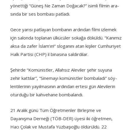
yönettiği “Güneş Ne Zaman Doğacak?” isimli filmin ara­
sında bir ses bombası patladı.
Gece yarısı patla­yan bombanın ardından filmi izlemek
için salonda toplanan ülkücüler sokağa dö­küldü. “Kanımız
aksa da zafer İslam’ın!” sloganı­nı atan kişiler Cumhuriyet
Halk Partisi (CHP) il binasına saldırdılar.
Şehirde “Komünistler, Al­lahsız Aleviler şehir suyuna
zehir kattılar”, “Sinemayı komünistler bombaladı” söy­
lentilerinin yayılmasının ardından ertesi gün Alevilerin
oturduğu bir kahvehane bombalandı.
21 Aralık günü Tüm Öğretmenler Birleşme ve
Dayanışma Derneği (TÖB-DER) üyesi iki öğretmen,
Hacı Çolak ve Mustafa Yüzbaşıoğlu öldürüldü. 22