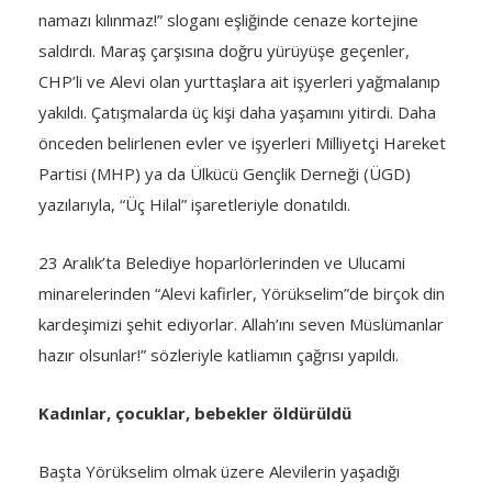
namazı kılınmaz!” sloganı eşliğinde cenaze kortejine
saldırdı. Maraş çarşısına doğ­ru yürüyüşe geçenler,
CHP’li ve Alevi olan yurt­taşlara ait işyerleri yağmalanıp
yakıldı. Çatışmalarda üç kişi daha yaşamını yitirdi. Daha
önceden belirle­nen evler ve işyerleri Milliyetçi Hareket
Partisi (MHP) ya da Ülkücü Gençlik Derneği (ÜGD)
yazılarıyla, “Üç Hilal” işaretleriyle donatıldı.
23 Aralık’ta Be­lediye hoparlörlerinden ve Ulucami
minarelerin­den “Alevi kafirler, Yörükselim”de birçok din
kardeşimizi şehit ediyorlar. Al­lah’ını seven Müslümanlar
hazır olsunlar!” sözleriyle katliamın çağrısı yapıldı.
Kadınlar, çocuklar, bebekler öldürüldü
Başta Yörükselim olmak üzere Alevilerin yaşadı­ğı