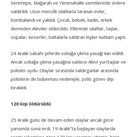
Serintepe, Mağarah ve Yenimahalle semtlerinde evlere
saldırıldı. Uzun menzilli silahlarla taranan evler,
bombalandı ve yakıldı. Çocuk, bebek, kadın, erkek
demeden Aleviler öldürüldü. Ellerinde silahlar, taşlar,
sopalar, keserler, bal­talarla saldıran kişiler katli­am yaptı.
24 Aralık sabahı şehirde sokağa çıkma yasağı ilan edildi.
Ancak sokağa çıkma yasağına sadece Alevi yurttaşlar ve
polisler uydu. Olaylar sırasında saldırganlar ara­sında
polislerin de bulunması nedeniyle, polis gö­rev dışı
bırakıldı.
120 kişi öldürüldü
25 Aralık günü de devam eden olaylar ancak ge­ce
yarısında sona erdi. 19 Aralık”ta başlayan olaylarda