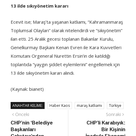
13 ilde sıkıyönetim kararı
Ecevit ise; Maraş’ta yaşanan katliamı, “Kah­ramanmaraş
Toplumsal Olayları” olarak nitelendi­rdi ve “sıkıyönetim”
ilan etti. 25 Aralık gecesi toplanan Bakanlar Kurulu,
Genelkurmay Başkanı Kenan Evren ile Kara Kuv­vetleri
Komutanı Orgeneral Nurettin Ersin’in de katıldığı
toplantıda “yaygın şiddet eylemlerini” en­gellemek için
13 ilde sıkıyönetim kararı alındı.
(Kaynak: bianet)
ANAHTAR KELIME:
Haber Kaos
maraş katliamı
Türkiye
Yazı
Önceki
Sonra
Önceki
Sonraki
haber
Habe
CHP’nin ‘Belediye
CHP’li Karabıyık:
gezinmesi
Başkanları
Bir Kişinin