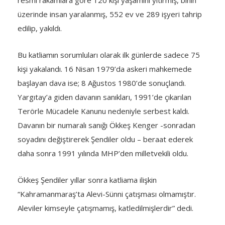
resmi rakamlara göre 120 kişi yaşamını yitir­miş, binin
üzerinde insan yaralanmış, 552 ev ve 289 işyeri tahrip
edilip, yakıldı.
Bu katliamın so­rumluları olarak ilk günlerde sadece 75
kişi yakalandı. 16 Nisan 1979’da askeri mahkeme­de
başlayan dava ise; 8 Ağustos 1980’de sonuçlandı.
Yargıtay’a giden davanın sanıkları, 1991’de çı­karılan
Terörle Mücadele Kanunu nedeniyle serbest kaldı.
Davanın bir numaralı sanığı Ökkeş Kenger -sonradan
soyadını değiştirerek Şendiler oldu – be­raat ederek
daha sonra 1991 yılında MHP’den mil­letvekili oldu.
Ökkeş Şendiler yıllar sonra katliama ilişkin
“Kahramanmaraş’ta Alevi-Sünni çatışması olmamıştır.
Aleviler kimseyle çatışmamış, katledilmişlerdir” dedi.