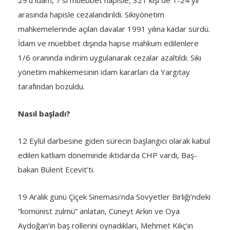
29’u idam, 7’si müebbet hapisle, 321 kişi de 1-24 yıl
arasında hapisle cezalandırıldı. Sıkıyönetim
mahkemelerinde açılan davalar 1991 yılına kadar sürdü.
İdam ve müebbet dışında hapse mahkum edilenlere
1/6 oranında indirim uygulanarak cezalar azaltıldı. Sıkı
yönetim mahkemesinin idam kararları da Yargıtay
tarafından bozuldu.
Nasıl başladı?
12 Eylül darbesine giden sürecin başlangıcı olarak kabul
edilen katliam döneminde iktidarda CHP vardı, Baş­
bakan Bülent Ecevit’ti.
19 Aralık günü Çiçek Sineması’nda Sovyetler Birliği’ndeki
“komünist zulmü” anlatan, Cüneyt Arkın ve Oya
Aydoğan’ın baş rollerini oynadıkları, Mehmet Kılıç’ın