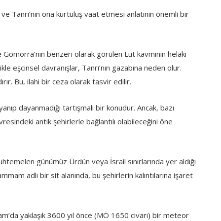
ve Tanrı’nın ona kurtuluş vaat etmesi anlatının önemli bir
 Gomorra’nın benzeri olarak görülen Lut kavminin helakı
llikle eşcinsel davranışlar, Tanrı’nın gazabına neden olur.
ır. Bu, ilahi bir ceza olarak tasvir edilir.
anıp dayanmadığı tartışmalı bir konudur. Ancak, bazı
esindeki antik şehirlerle bağlantılı olabileceğini öne
temelen günümüz Ürdün veya İsrail sınırlarında yer aldığı
ammam adlı bir sit alanında, bu şehirlerin kalıntılarına işaret
m’da yaklaşık 3600 yıl önce (MÖ 1650 civarı) bir meteor