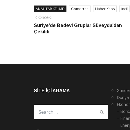
ANAHTAR KELIME:
Gomorrah
Haber Kaos
incil
Yazı
Önceki
Önceki
haber
Suriye’de Bedevi Gruplar Süveyda’dan
gezinmesi
Çekildi
Günde
SITE İÇI ARAMA
Dünya
Ekono
– Bors
– Fina
– Enerj