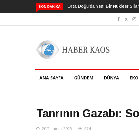
ir Nükleer Silah Yarış Mı Başlıyor?
Neden Bildiğimizden Daha Fazlası
SON DAKIKA
Sanıyoruz?
ANA SAYFA
GÜNDEM
DÜNYA
EKO
Tanrının Gazabı: 
20 Temmuz 2025
574