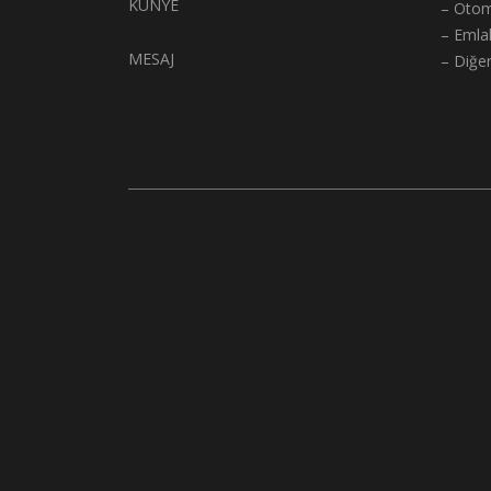
KÜNYE
– Otom
– Emla
MESAJ
– Diğe