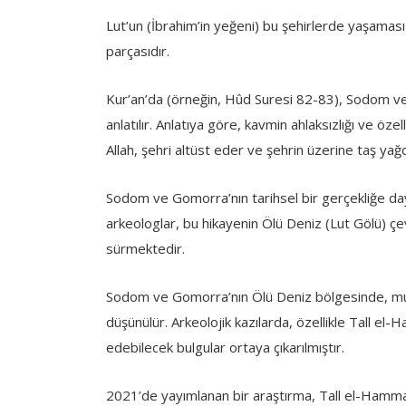
Lut’un (İbrahim’in yeğeni) bu şehirlerde yaşaması 
parçasıdır.
Kur’an’da (örneğin, Hûd Suresi 82-83), Sodom ve
anlatılır. Anlatıya göre, kavmin ahlaksızlığı ve öze
Allah, şehri altüst eder ve şehrin üzerine taş yağdır
Sodom ve Gomorra’nın tarihsel bir gerçekliğe day
arkeologlar, bu hikayenin Ölü Deniz (Lut Gölü) çevr
sürmektedir.
Sodom ve Gomorra’nın Ölü Deniz bölgesinde, muh
düşünülür. Arkeolojik kazılarda, özellikle Tall el-H
edebilecek bulgular ortaya çıkarılmıştır.
2021’de yayımlanan bir araştırma, Tall el-Hamma