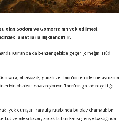
usu olan Sodom ve Gomorra’nın yok edilmesi,
l’deki anlatılarla ilişkilendirilir.
amanda Kur’an’da da benzer şekilde geçer (örneğin, Hûd
 Gomorra, ahlaksızlık, günah ve Tanrı’nın emirlerine uymama
kinlerinin ahlaksız davranışlarının Tanrı’nın gazabını çektiği
ak” yok etmiştir. Yaratılış Kitabı’nda bu olay dramatik bir
e Lut ve ailesi kaçar, ancak Lut’un karısı geriye baktığında