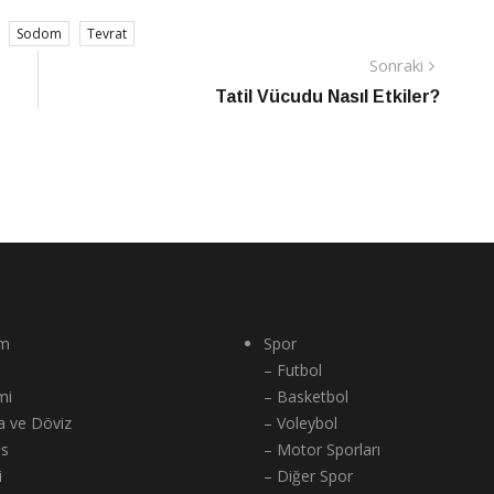
Sodom
Tevrat
Sonraki
Sonraki
Haber
Tatil Vücudu Nasıl Etkiler?
m
Spor
– Futbol
mi
– Basketbol
a ve Döviz
– Voleybol
ns
– Motor Sporları
i
– Diğer Spor