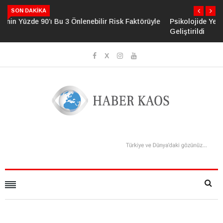
SON DAKIKA
Psikolojide Yeni Dönem: Zihinsel Çöküş Riskini Ölçen Model
Geliştirildi