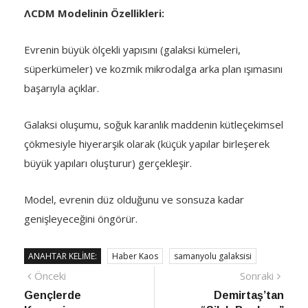
ΛCDM Modelinin Özellikleri:
Evrenin büyük ölçekli yapısını (galaksi kümeleri,
süperkümeler) ve kozmik mikrodalga arka plan ışımasını
başarıyla açıklar.
Galaksi oluşumu, soğuk karanlık maddenin kütleçekimsel
çökmesiyle hiyerarşik olarak (küçük yapılar birleşerek
büyük yapıları oluşturur) gerçekleşir.
Model, evrenin düz olduğunu ve sonsuza kadar
genişleyeceğini öngörür.
ANAHTAR KELIME:
Haber Kaos
samanyolu galaksisi
Yazı
Önceki
Sonra
Önceki
Sonraki
haber
Habe
Gençlerde
Demirtaş’tan
gezinmesi