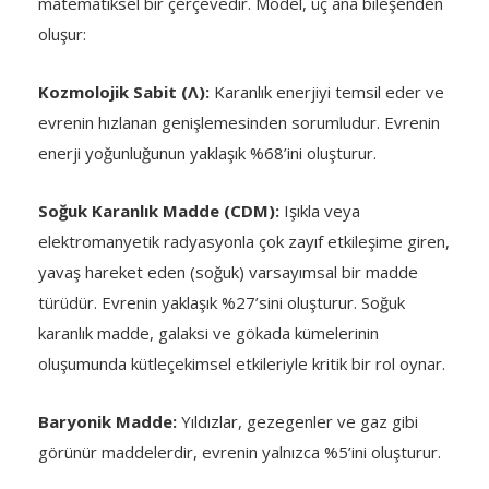
matematiksel bir çerçevedir. Model, üç ana bileşenden
oluşur:
Kozmolojik Sabit (Λ):
Karanlık enerjiyi temsil eder ve
evrenin hızlanan genişlemesinden sorumludur. Evrenin
enerji yoğunluğunun yaklaşık %68’ini oluşturur.
Soğuk Karanlık Madde (CDM):
Işıkla veya
elektromanyetik radyasyonla çok zayıf etkileşime giren,
yavaş hareket eden (soğuk) varsayımsal bir madde
türüdür. Evrenin yaklaşık %27’sini oluşturur. Soğuk
karanlık madde, galaksi ve gökada kümelerinin
oluşumunda kütleçekimsel etkileriyle kritik bir rol oynar.
Baryonik Madde:
Yıldızlar, gezegenler ve gaz gibi
görünür maddelerdir, evrenin yalnızca %5’ini oluşturur.