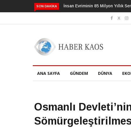
Evriminin 85 Milyon Yıllık Serüveni
3 Alışkanlık Demansı 13 Yıl
SON DAKIKA
Geciktirebilir
ANA SAYFA
GÜNDEM
DÜNYA
EKO
Osmanlı Devleti’nin
Sömürgeleştirilmes