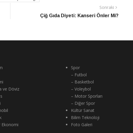
Sonraki
Sonraki
Haber
Çiğ Gıda Diyeti: Kanseri Önler Mi?
m
Spor
– Futbol
mi
– Basketbol
a ve Döviz
– Voleybol
ns
– Motor Sporları
i
– Diğer Spor
obil
Kültür Sanat
k
Bilim Teknoloji
r Ekonomi
Foto Galeri