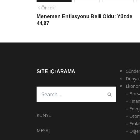
Yazı
Önceki
Önceki
haber
Menemen Enflasyonu Belli Oldu: Yüzde
gezinmesi
44,87
Günde
SITE İÇI ARAMA
Dünya
Ekono
– Bors
– Fina
– Enerj
KÜNYE
– Otom
– Emla
MESAJ
– Diğe