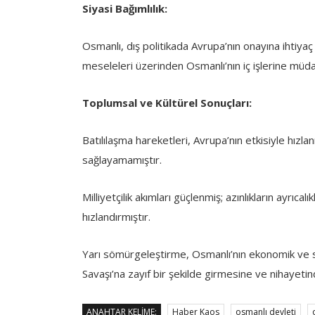
Siyasi Bağımlılık:
Osmanlı, dış politikada Avrupa’nın onayına ihtiyaç
meseleleri üzerinden Osmanlı’nın iç işlerine müd
Toplumsal ve Kültürel Sonuçları:
Batılılaşma hareketleri, Avrupa’nın etkisiyle hız
sağlayamamıştır.
Milliyetçilik akımları güçlenmiş; azınlıkların ayrıc
hızlandırmıştır.
Yarı sömürgeleştirme, Osmanlı’nın ekonomik ve si
Savaşı’na zayıf bir şekilde girmesine ve nihayeti
ANAHTAR KELIME:
Haber Kaos
osmanlı devleti