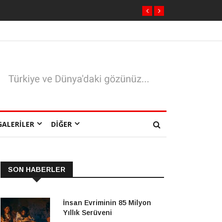
GALERILER
DIĞER
SON HABERLER
İnsan Evriminin 85 Milyon
Yıllık Serüveni