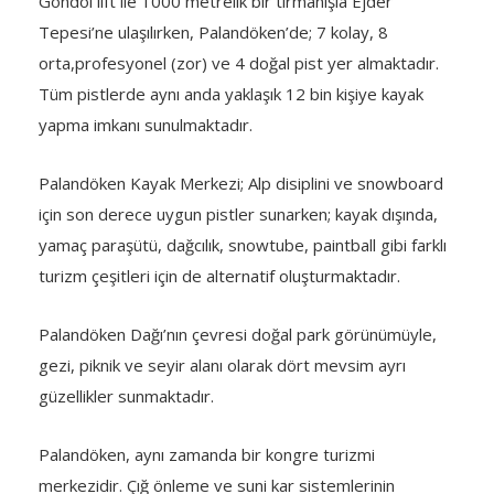
Gondol lift ile 1000 metrelik bir tırmanışla Ejder
Tepesi’ne ulaşılırken, Palandöken’de; 7 kolay, 8
orta,profesyonel (zor) ve 4 doğal pist yer almaktadır.
Tüm pistlerde aynı anda yaklaşık 12 bin kişiye kayak
yapma imkanı sunulmaktadır.
Palandöken Kayak Merkezi; Alp disiplini ve snowboard
için son derece uygun pistler sunarken; kayak dışında,
yamaç paraşütü, dağcılık, snowtube, paintball gibi farklı
turizm çeşitleri için de alternatif oluşturmaktadır.
Palandöken Dağı’nın çevresi doğal park görünümüyle,
gezi, piknik ve seyir alanı olarak dört mevsim ayrı
güzellikler sunmaktadır.
Palandöken, aynı zamanda bir kongre turizmi
merkezidir. Çığ önleme ve suni kar sistemlerinin