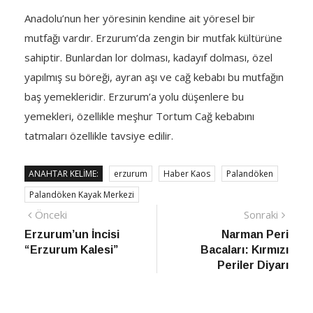
Anadolu’nun her yöresinin kendine ait yöresel bir
mutfağı vardır. Erzurum’da zengin bir mutfak kültürüne
sahiptir. Bunlardan lor dolması, kadayıf dolması, özel
yapılmış su böreği, ayran aşı ve cağ kebabı bu mutfağın
baş yemekleridir. Erzurum’a yolu düşenlere bu
yemekleri, özellikle meşhur Tortum Cağ kebabını
tatmaları özellikle tavsiye edilir.
ANAHTAR KELIME:
erzurum
Haber Kaos
Palandöken
Palandöken Kayak Merkezi
Yazı
Önceki
Sonra
Önceki
Sonraki
haber
Habe
Erzurum’un İncisi
Narman Peri
gezinmesi
“Erzurum Kalesi”
Bacaları: Kırmızı
Periler Diyarı