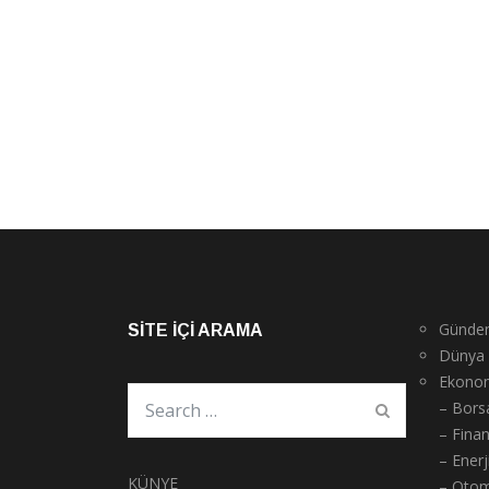
Günde
SITE İÇI ARAMA
Dünya
Ekono
– Bors
– Fina
– Enerj
KÜNYE
– Otom