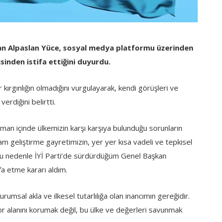
apan Alpaslan Yüce, sosyal medya platformu üzerinden
sinden istifa ettiğini duyurdu.
r kırgınlığın olmadığını vurgulayarak, kendi görüşleri ve
rdiğini belirtti.
Zaman içinde ülkemizin karşı karşıya bulunduğu sorunların
m geliştirme gayretimizin, yer yer kısa vadeli ve tepkisel
 Bu nedenle İYİ Parti’de sürdürdüğüm Genel Başkan
fa etme kararı aldım.
kurumsal akla ve ilkesel tutarlılığa olan inancımın gereğidir.
for alanını korumak değil, bu ülke ve değerleri savunmak