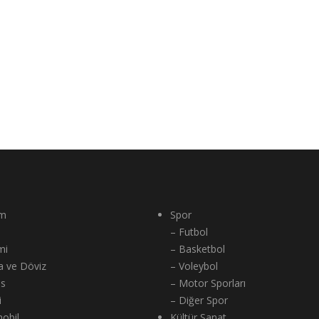
m
Spor
– Futbol
mi
– Basketbol
a ve Döviz
– Voleybol
ns
– Motor Sporları
i
– Diğer Spor
obil
Kültür Sanat