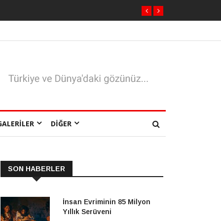
GALERILER
DIĞER
SON HABERLER
İnsan Evriminin 85 Milyon
Yıllık Serüveni