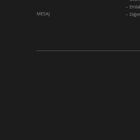
– Emla
MESAJ
– Diğe