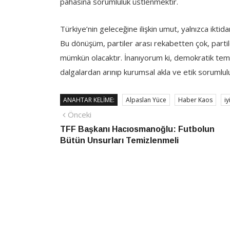
pahasına sorumluluk üstlenmektir.
Türkiye’nin geleceğine ilişkin umut, yalnızca ikt
Bu dönüşüm, partiler arası rekabetten çok, partile
mümkün olacaktır. İnanıyorum ki, demokratik tems
dalgalardan arınıp kurumsal akla ve etik sorumlul
ANAHTAR KELIME:
Alpaslan Yüce
Haber Kaos
iy
Yazı
Önceki
Önceki
haber
TFF Başkanı Hacıosmanoğlu: Futbolun
gezinmesi
Bütün Unsurları Temizlenmeli