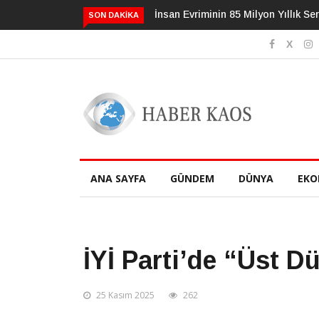
n Evriminin 85 Milyon Yıllık Serüveni
3 Alışkanlık Demansı 13 Yıl
SON DAKIKA
Geciktirebilir
ANA SAYFA
GÜNDEM
DÜNYA
EKO
İYİ Parti’de “Üst Dü
25 Kasım 2025
262