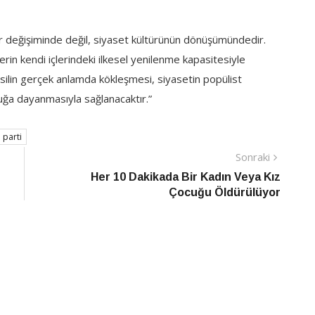
idar değişiminde değil, siyaset kültürünün dönüşümündedir.
rin kendi içlerindeki ilkesel yenilenme kapasitesiyle
ilin gerçek anlamda kökleşmesi, siyasetin popülist
uğa dayanmasıyla sağlanacaktır.”
i parti
Sonraki
Sonraki
Haber
Her 10 Dakikada Bir Kadın Veya Kız
Çocuğu Öldürülüyor