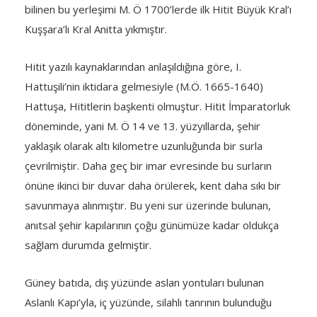
bilinen bu yerleşimi M. Ö 1700’lerde ilk Hitit Büyük Kral’ı
Kuşşara’lı Kral Anitta yıkmıştır.
Hitit yazılı kaynaklarından anlaşıldığına göre, I.
Hattuşili’nin iktidara gelmesiyle (M.Ö. 1665-1640)
Hattuşa, Hititlerin başkenti olmuştur. Hitit İmparatorluk
döneminde, yani M. Ö 14 ve 13. yüzyıllarda, şehir
yaklaşık olarak altı kilometre uzunluğunda bir surla
çevrilmiştir. Daha geç bir imar evresinde bu surların
önüne ikinci bir duvar daha örülerek, kent daha sıkı bir
savunmaya alınmıştır. Bu yeni sur üzerinde bulunan,
anıtsal şehir kapılarının çoğu günümüze kadar oldukça
sağlam durumda gelmiştir.
Güney batıda, dış yüzünde aslan yontuları bulunan
Aslanlı Kapı’yla, iç yüzünde, silahlı tanrının bulunduğu