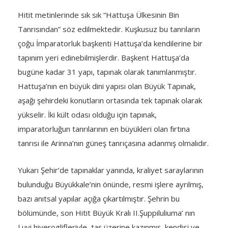
Hitit metinlerinde sık sık “Hattuşa Ülkesinin Bin
Tanrısından” söz edilmektedir. Kuşkusuz bu tanrıların
çoğu İmparatorluk başkenti Hattuşa’da kendilerine bir
tapınım yeri edinebilmişlerdir. Başkent Hattuşa’da
bugüne kadar 31 yapı, tapınak olarak tanımlanmıştır.
Hattuşa’nın en büyük dini yapısı olan Büyük Tapınak,
aşağı şehirdeki konutların ortasında tek tapınak olarak
yükselir. İki kült odası olduğu için tapınak,
imparatorluğun tanrılarının en büyükleri olan fırtına
tanrısı ile Arinna’nın güneş tanrıçasına adanmış olmalıdır.
Yukarı Şehir’de tapınaklar yanında, kraliyet saraylarının
bulunduğu Büyükkale’nin önünde, resmi işlere ayrılmış,
bazı anıtsal yapılar açığa çıkartılmıştır. Şehrin bu
bölümünde, son Hitit Büyük Kralı II.Şuppiluliuma’ nın
Luvi hiyeroglifleriyle, taş üzerine kazınmış, kendisi ve