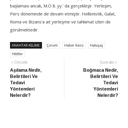
başlaması ancak, M.Ö 8. yy.’ da gerçekleşir. Yerleşim,
Pers döneminde de devam etmiştir. Hellenistik, Galat,
Roma ve Bizans’a ait yerleşme ve tahkimat izleri de
görülmektedir.
ANAHTAR KELIME:
Çorum
Haber Kaos
Hatuşaş
Hititler
Yazı
Önceki
Sonra
Önceki
Sonraki
haber
Habe
Aşılama Nedir,
Boğmaca Nedir,
gezinmesi
Belirtileri Ve
Belirtileri Ve
Tedavi
Tedavi
Yöntemleri
Yöntemleri
Nelerdir?
Nelerdir?