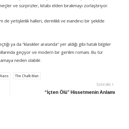
ler ve sürprizler, kitabı elden bırakmayı zorlaştırıyor.
 yetişkinlik halleri, derinlikli ve inandırıcı bir şekilde
iği ya da “klasikler arasında” yer aldığı gibi hatalı bilgiler
ıllarında geçiyor ve modern bir gerilim romanı. Bu tür
mlamaya neden olabilir.
 Kaos
The Chalk Man
Sonraki
Sonraki
Haber
“İçten Ölü” Hissetmenin Anlamı