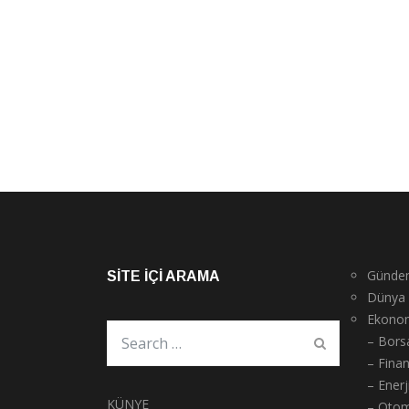
Günde
SITE İÇI ARAMA
Dünya
Ekono
– Bors
– Fina
– Enerj
KÜNYE
– Otom