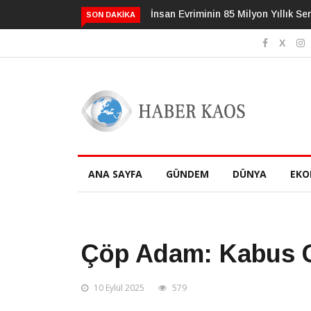
İnsan Evriminin 85 Milyon Yıllık Serüveni
3 Alışkanlık Demansı 13 Yıl
SON DAKIKA
Geciktirebilir
ANA SAYFA
GÜNDEM
DÜNYA
EKO
Çöp Adam: Kabus G
10 Eylül 2025
579