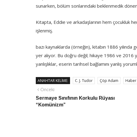
sunarken, bölüm sonlarındaki beklenmedik dönemeç
Kitapta, Eddie ve arkadaşlarının hem çocukluk hem de
işlenmiş.
bazı kaynaklarda (örneğin), kitabın 1886 yılında geçt
yer alıyor. Bu doğru değil; hikaye 1986 ve 2016 y
yanlışlıklar, eserin tarihsel bağlamını yanlış yoru
ANAHTAR KELIME:
C. J. Tudor
Çöp Adam
Haber
Yazı
Önceki
Önceki
haber
Sermaye Sınıfının Korkulu Rüyası
gezinmesi
“Komünizm”