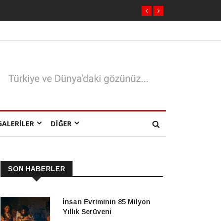
GALERILER
DIĞER
SON HABERLER
İnsan Evriminin 85 Milyon
Yıllık Serüveni