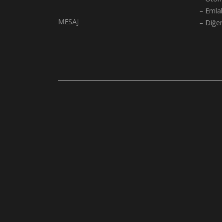
– Emla
MESAJ
– Diğe