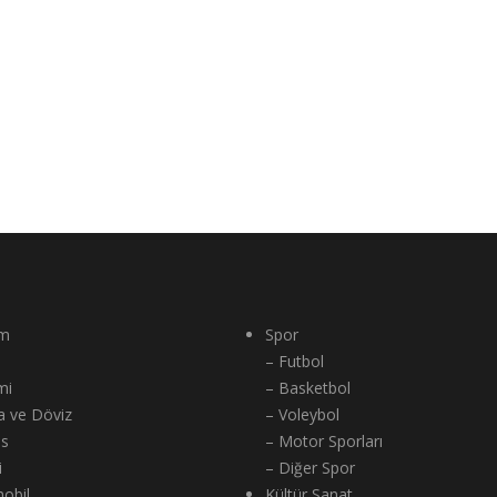
m
Spor
– Futbol
mi
– Basketbol
a ve Döviz
– Voleybol
ns
– Motor Sporları
i
– Diğer Spor
obil
Kültür Sanat