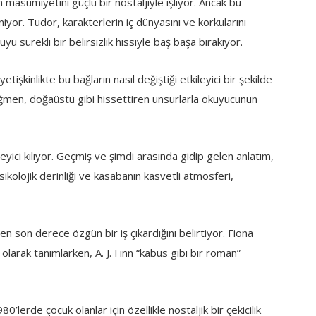
masumiyetini güçlü bir nostaljiyle işliyor. Ancak bu
iyor. Tudor, karakterlerin iç dünyasını ve korkularını
yu sürekli bir belirsizlik hissiyle baş başa bırakıyor.
tişkinlikte bu bağların nasıl değiştiği etkileyici bir şekilde
rağmen, doğaüstü gibi hissettiren unsurlarla okuyucunun
ükleyici kılıyor. Geçmiş ve şimdi arasında gidip gelen anlatım,
sikolojik derinliği ve kasabanın kasvetli atmosferi,
n son derece özgün bir iş çıkardığını belirtiyor. Fiona
olarak tanımlarken, A. J. Finn “kabus gibi bir roman”
’lerde çocuk olanlar için özellikle nostaljik bir çekicilik