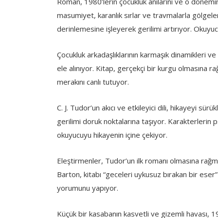
Roman, 1980’lerin çocukluk anılarını ve o dönemin 
masumiyet, karanlık sırlar ve travmalarla gölgelen
derinlemesine işleyerek gerilimi artırıyor. Okuyucu
Çocukluk arkadaşlıklarının karmaşık dinamikleri ve ye
ele alınıyor. Kitap, gerçekçi bir kurgu olmasına 
merakını canlı tutuyor.
C. J. Tudor’un akıcı ve etkileyici dili, hikayeyi sür
gerilimi doruk noktalarına taşıyor. Karakterlerin p
okuyucuyu hikayenin içine çekiyor.
Eleştirmenler, Tudor’un ilk romanı olmasına rağme
Barton, kitabı “geceleri uykusuz bırakan bir eser” 
yorumunu yapıyor.
Küçük bir kasabanın kasvetli ve gizemli havası, 1980