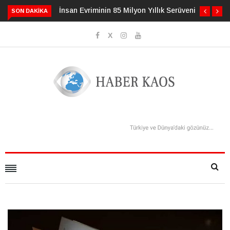
İnsan Evriminin 85 Milyon Yıllık Serüveni
3 Alışkanlık Demansı 13 Yı
SON DAKIKA
Geciktirebilir