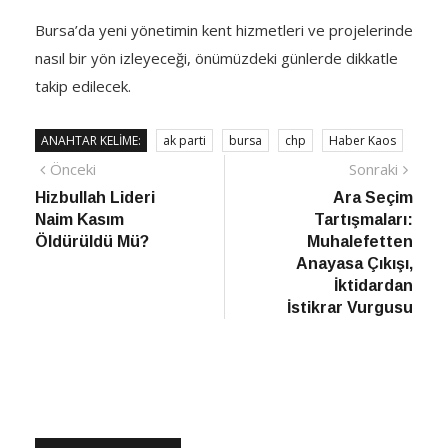
Bursa’da yeni yönetimin kent hizmetleri ve projelerinde
nasıl bir yön izleyeceği, önümüzdeki günlerde dikkatle
takip edilecek.
ANAHTAR KELIME:
ak parti
bursa
chp
Haber Kaos
Yazı
Önceki
Sonra
Önceki
Sonraki
haber
Habe
Hizbullah Lideri
Ara Seçim
gezinmesi
Naim Kasım
Tartışmaları:
Öldürüldü Mü?
Muhalefetten
Anayasa Çıkışı,
İktidardan
İstikrar Vurgusu