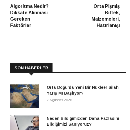
haber
Habe
Algoritma Nedir?
Orta Pişmiş
gezinmesi
Dikkate Alınması
Biftek,
Gereken
Malzemeleri,
Faktörler
Hazırlanışı
SON HABERLER
Orta Doğu’da Yeni Bir Nükleer Silah
Yarış Mı Başlıyor?
7 Ağustos 2026
Neden Bildiğimizden Daha Fazlasını
Bildiğimizi Sanıyoruz?