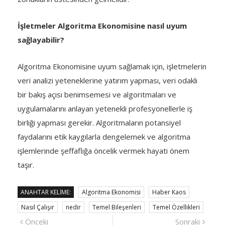
İşletmeler Algoritma Ekonomisine nasıl uyum
sağlayabilir?
Algoritma Ekonomisine uyum sağlamak için, işletmelerin
veri analizi yeteneklerine yatırım yapması, veri odaklı
bir bakış açısı benimsemesi ve algoritmaları ve
uygulamalarını anlayan yetenekli profesyonellerle iş
birliği yapması gerekir. Algoritmaların potansiyel
faydalarını etik kaygılarla dengelemek ve algoritma
işlemlerinde şeffaflığa öncelik vermek hayati önem
taşır.
ANAHTAR KELIME:
Algoritma Ekonomisi
Haber Kaos
Nasıl Çalışır
nedir
Temel Bileşenleri
Temel Özellikleri
Yazı
Önceki
Sonra
Önceki
Sonraki