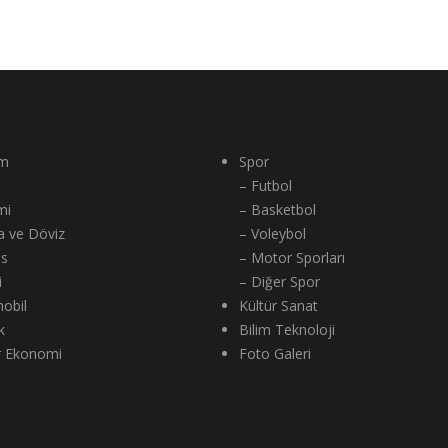
m
Spor
– Futbol
mi
– Basketbol
a ve Döviz
– Voleybol
ns
– Motor Sporları
i
– Diğer Spor
obil
Kültür Sanat
k
Bilim Teknoloji
r Ekonomi
Foto Galeri