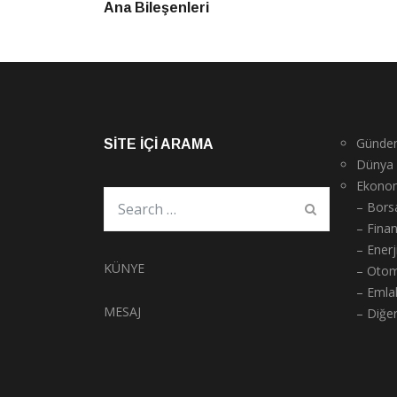
Ana Bileşenleri
Günde
SITE İÇI ARAMA
Dünya
Ekono
– Bors
– Fina
– Enerj
KÜNYE
– Otom
– Emla
MESAJ
– Diğe