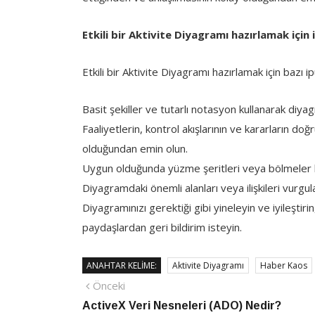
Etkili bir Aktivite Diyagramı hazırlamak için 
Etkili bir Aktivite Diyagramı hazırlamak için bazı ip
Basit şekiller ve tutarlı notasyon kullanarak diyag
Faaliyetlerin, kontrol akışlarının ve kararların doğ
olduğundan emin olun.
Uygun olduğunda yüzme şeritleri veya bölmeler kulla
Diyagramdaki önemli alanları veya ilişkileri vurgul
Diyagramınızı gerektiği gibi yineleyin ve iyileşti
paydaşlardan geri bildirim isteyin.
ANAHTAR KELIME:
Aktivite Diyagramı
Haber Kaos
Yazı
Önceki
Önceki
haber
ActiveX Veri Nesneleri (ADO) Nedir?
gezinmesi