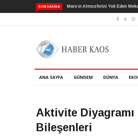
erini Yok Eden Mekanizma Çözüldü
Kalp Ölümlerinin Yüzde 90’ı Bu 3
SON DAKIKA
Faktörüyle İlişkili
ANA SAYFA
GÜNDEM
DÜNYA
EKO
Aktivite Diyagramı
Bileşenleri