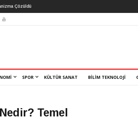
 Önlenebilir Risk
NOMI
SPOR
KÜLTÜR SANAT
BILIM TEKNOLOJI
 Nedir? Temel